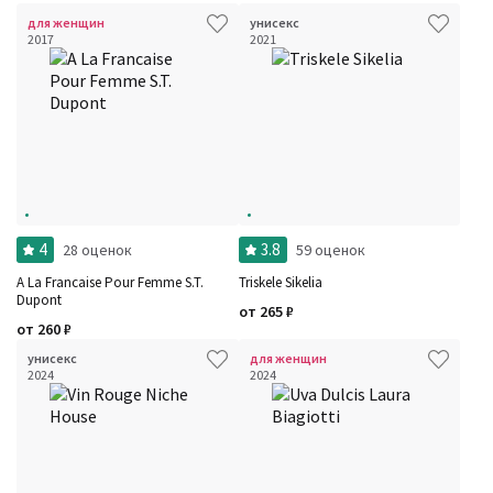
для женщин
унисекс
2017
2021
4
3.8
28 оценок
59 оценок
A La Francaise Pour Femme S.T.
Triskele Sikelia
Dupont
от
265
₽
от
260
₽
унисекс
для женщин
2024
2024