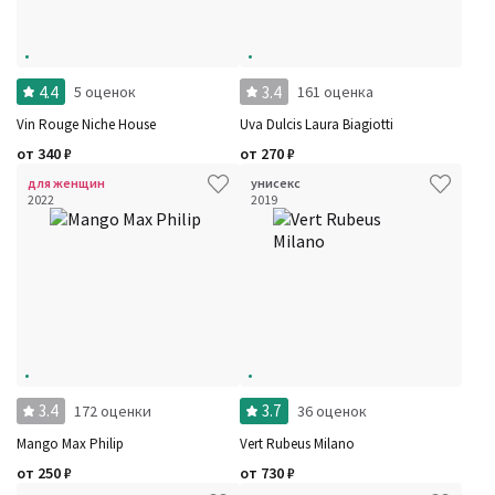
4.4
3.4
5 оценок
161 оценка
Vin Rouge Niche House
Uva Dulcis Laura Biagiotti
от
340
₽
от
270
₽
для женщин
унисекс
2022
2019
3.4
3.7
172 оценки
36 оценок
Mango Max Philip
Vert Rubeus Milano
от
250
₽
от
730
₽