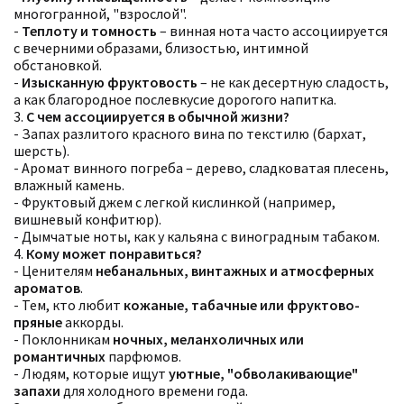
многогранной, "взрослой".
-
Теплоту и томность
– винная нота часто ассоциируется
с вечерними образами, близостью, интимной
обстановкой.
-
Изысканную фруктовость
– не как десертную сладость,
а как благородное послевкусие дорогого напитка.
3.
С чем ассоциируется в обычной жизни?
- Запах разлитого красного вина по текстилю (бархат,
шерсть).
- Аромат винного погреба – дерево, сладковатая плесень,
влажный камень.
- Фруктовый джем с легкой кислинкой (например,
вишневый конфитюр).
- Дымчатые ноты, как у кальяна с виноградным табаком.
4.
Кому может понравиться?
- Ценителям
небанальных, винтажных и атмосферных
ароматов
.
- Тем, кто любит
кожаные, табачные или фруктово-
пряные
аккорды.
- Поклонникам
ночных, меланхоличных или
романтичных
парфюмов.
- Людям, которые ищут
уютные, "обволакивающие"
запахи
для холодного времени года.