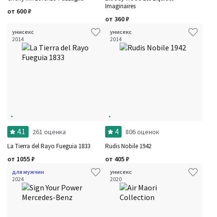
Imaginaires
от
600
₽
Фильтры
Сбросить все
от
360
₽
Для кого
унисекс
унисекс
Рейтинг
2014
2014
Количество оценок
Сбросить
Цена
Сбросить
Шлейф
Стойкость
Сбросить
Аккорды
Семейство
Ноты
Ароматы за последние годы
Год производства
Сбросить
Бренды
Время года
4.1
4
261 оценка
806 оценок
Страна производитель
La Tierra del Rayo Fueguia 1833
Rudis Nobile 1942
от
1055
₽
от
405
₽
для мужчин
унисекс
2024
2020