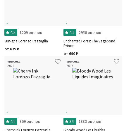
4.2
4.1
1209 оценок
2956 оценок
Sun-gria Lorenzo Pazzaglia
Enchanted Forest The Vagabond
Prince
от
635
₽
от
690
₽
унисекс
унисекс
2022
2013
4.1
3.9
869 оценок
1880 оценок
Cherry Ink Lorenzo Pazzaglia
Bloody Wood Les Liquides