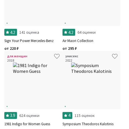
4.2
4.2
141 оценка
64 оценки
Sign Your Power Mercedes-Benz
Air Maori Collection
от
220
₽
от
295
₽
для женщин
унисекс
2018
2022
3.9
4
624 оценки
115 оценок
1981 Indigo for Women Guess
Symposium Theodoros Kalotinis