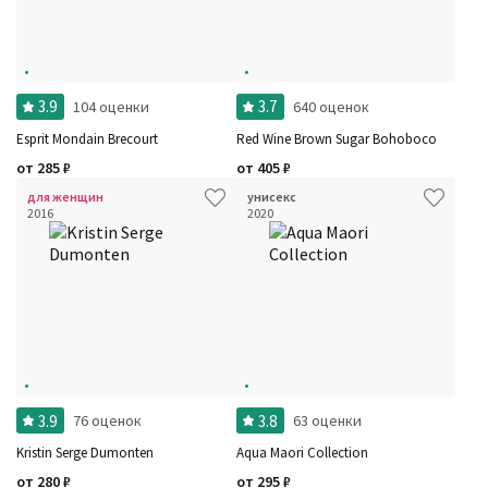
3.9
3.7
104 оценки
640 оценок
Esprit Mondain Brecourt
Red Wine Brown Sugar Bohoboco
от
285
₽
от
405
₽
для женщин
унисекс
2016
2020
3.9
3.8
76 оценок
63 оценки
Kristin Serge Dumonten
Aqua Maori Collection
от
280
₽
от
295
₽