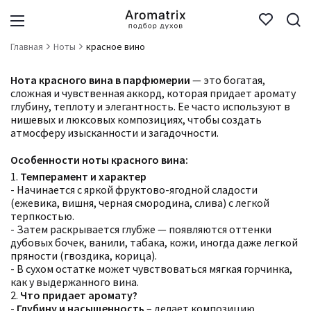
Главная
Ноты
красное вино
Нота красного вина в парфюмерии
— это богатая,
сложная и чувственная аккорд, которая придает аромату
глубину, теплоту и элегантность. Ее часто используют в
нишевых и люксовых композициях, чтобы создать
атмосферу изысканности и загадочности.
Особенности ноты красного вина:
1.
Темперамент и характер
- Начинается с яркой фруктово-ягодной сладости
(ежевика, вишня, черная смородина, слива) с легкой
терпкостью.
- Затем раскрывается глубже — появляются оттенки
дубовых бочек, ванили, табака, кожи, иногда даже легкой
пряности (гвоздика, корица).
- В сухом остатке может чувствоваться мягкая горчинка,
как у выдержанного вина.
2.
Что придает аромату?
-
Глубину и насыщенность
– делает композицию