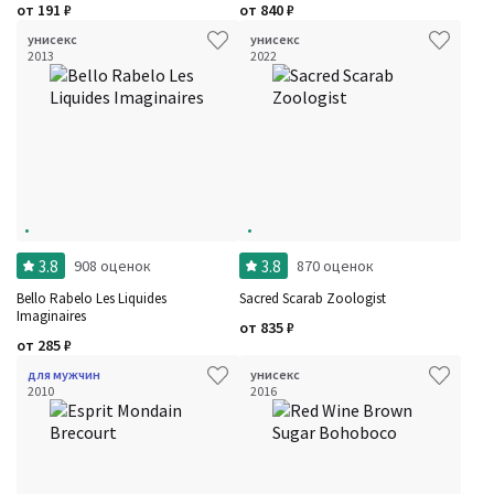
от
191
₽
от
840
₽
унисекс
унисекс
2013
2022
3.8
3.8
908 оценок
870 оценок
Bello Rabelo Les Liquides
Sacred Scarab Zoologist
Imaginaires
от
835
₽
от
285
₽
для мужчин
унисекс
2010
2016