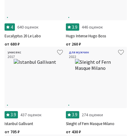
4
3.9
640 оценок
446 оценок
Eucalyptus 20 Le Labo
Hugo Intense Hugo Boss
от
680
₽
от
260
₽
унисекс
для мужчин
2017
2022
3.9
3.9
437 оценок
274 оценки
Istanbul Gallivant
Sleight of Fern Masque Milano
от
705
₽
от
430
₽