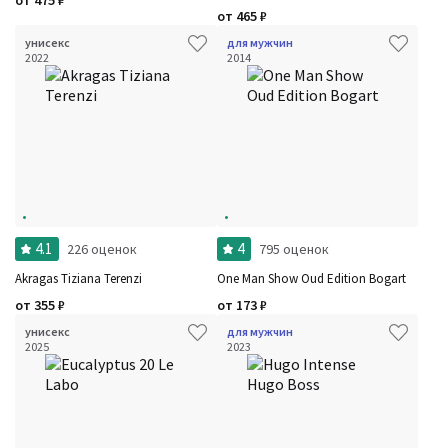
от
475
₽
от
465
₽
унисекс
для мужчин
2022
2014
Фильтры
Сбросить все
Для кого
Рейтинг
Количество оценок
Сбросить
Цена
Сбросить
Шлейф
Сбросить
Стойкость
Сбросить
4.1
4
226 оценок
795 оценок
Аккорды
Семейство
Akragas Tiziana Terenzi
One Man Show Oud Edition Bogart
Ноты
Ароматы за последние годы
от
355
₽
от
173
₽
Год производства
Сбросить
унисекс
для мужчин
Бренды
2025
2023
Время года
Страна производитель