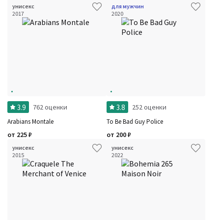
унисекс
для мужчин
2017
2020
3.9
3.8
762 оценки
252 оценки
Arabians Montale
To Be Bad Guy Police
от
225
₽
от
200
₽
унисекс
унисекс
2015
2022