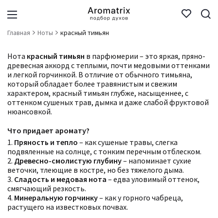
Главная
Ноты
красный тимьян
Нота
красный тимьян
в парфюмерии – это яркая, пряно-
древесная аккорд с теплыми, почти медовыми оттенками
и легкой горчинкой. В отличие от обычного тимьяна,
который обладает более травянистым и свежим
характером, красный тимьян глубже, насыщеннее, с
оттенком сушеных трав, дымка и даже слабой фруктовой
нюансовкой.
Что придает аромату?
1.
Пряность и тепло
– как сушеные травы, слегка
подвяленные на солнце, с тонким перечным отблеском.
2.
Древесно-смолистую глубину
– напоминает сухие
веточки, тлеющие в костре, но без тяжелого дыма.
3.
Сладость и медовая нота
– едва уловимый оттенок,
смягчающий резкость.
4.
Минеральную горчинку
– как у горного чабреца,
растущего на известковых почвах.