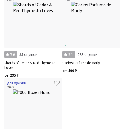
3.6
3.1
35 оценок
293 оценки
Shards of Cedar & Red Thyme Jo
Carios Parfums de Marly
Loves
от
490
₽
от
295
₽
для мужчин
2023