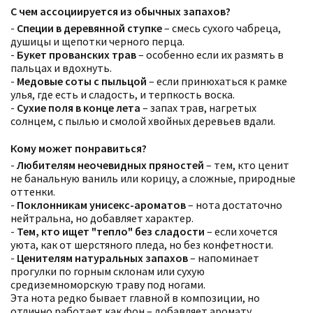
С чем ассоциируется из обычных запахов?
-
Специи в деревянной ступке
– смесь сухого чабреца,
душицы и щепотки черного перца.
-
Букет прованских трав
– особенно если их размять в
пальцах и вдохнуть.
-
Медовые соты с пыльцой
– если принюхаться к рамке
улья, где есть и сладость, и терпкость воска.
-
Сухие поля в конце лета
– запах трав, нагретых
солнцем, с пылью и смолой хвойных деревьев вдали.
Кому может понравиться?
-
Любителям неочевидных пряностей
– тем, кто ценит
не банальную ваниль или корицу, а сложные, природные
оттенки.
-
Поклонникам унисекс-ароматов
– нота достаточно
нейтральна, но добавляет характер.
-
Тем, кто ищет "тепло" без сладости
– если хочется
уюта, как от шерстяного пледа, но без конфетности.
-
Ценителям натуральных запахов
– напоминает
прогулки по горным склонам или сухую
средиземноморскую траву под ногами.
Эта нота редко бывает главной в композиции, но
отлично работает как фон – добавляет аромату