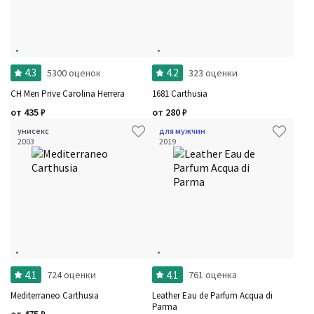
4.3
4.2
5300 оценок
323 оценки
CH Men Prive Carolina Herrera
1681 Carthusia
от
435
₽
от
280
₽
унисекс
для мужчин
2003
2019
4.1
4.1
724 оценки
761 оценка
Mediterraneo Carthusia
Leather Eau de Parfum Acqua di
Parma