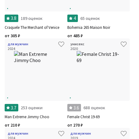
3.8
4
189 оценок
65 оценок
Craquele The Merchant of Venice
Bohemia 265 Maison Noir
от
305
₽
от
485
₽
для мужчин
унисекс
2024
2020
3.7
3.6
253 оценки
688 оценок
Man Extreme Jimmy Choo
Female Christ 19-69
от
210
₽
от
270
₽
для мужчин
для мужчин
2024
2019