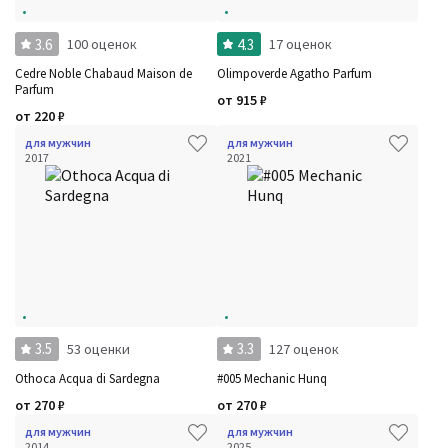
3.6
4.3
100 оценок
17 оценок
Cedre Noble Chabaud Maison de
Olimpoverde Agatho Parfum
Parfum
от
915
₽
от
220
₽
для мужчин
для мужчин
2017
2021
3.5
3.3
53 оценки
127 оценок
Othoca Acqua di Sardegna
#005 Mechanic Hunq
от
270
₽
от
270
₽
для мужчин
для мужчин
2014
2025