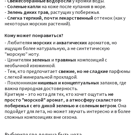
-
Свежесобранные водоросли
у кромки воды.
-
Соленые капли
на коже после купания в море.
-
Зелень диких трав
, растущих у побережья.
-
Слегка терпкий, почти лекарственный
оттенок (как у
некоторых морских растений).
Кому может понравиться?
- Любителям
морских
и
акватических
ароматов, но
ищущих более натуральную, а не синтетическую
"морскую" ноту.
- Ценителям
зеленых
и
травяных
композиций с
необычной изюминкой.
- Тем, кто предпочитает
свежие, но не сладкие
парфюмы
с легкой минеральной прохладой.
- Поклонникам
нишевых и концептуальных
запахов, где
важна природная достоверность.
Критмум – это нота для тех, кто хочет ощутить
не
Фильтры
Сбросить все
просто "морской" аромат, а атмосферу скалистого
Для кого
побережья с его дикой зеленью и соленым ветром
. Она
Рейтинг
Количество оценок
Сбросить
подойдет для лета, но может звучать интересно и в более
Цена
Сбросить
сложных композициях вне сезона.
Аккорды
Семейство
Ноты
Выберите где должна быть нота
Ароматы за последние годы