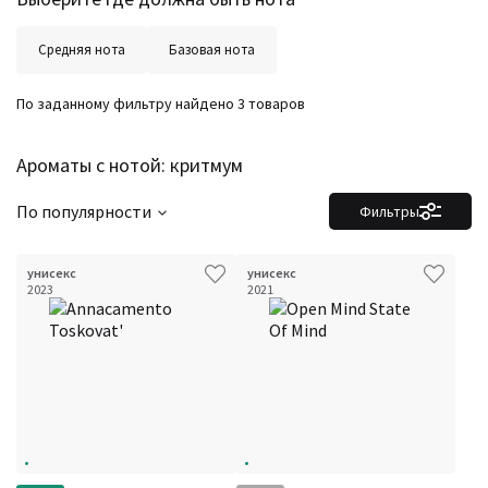
Год производства
Сбросить
Бренды
Средняя нота
Базовая нота
Время года
Страна производитель
По заданному фильтру найдено 3 товаров
Ароматы с нотой: критмум
По популярности
Фильтры
унисекс
унисекс
2023
2021