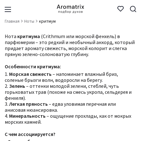
Главная
Ноты
критмум
Нота
критмума
(Crithmum или морской фенхель) в
парфюмерии – это редкий и необычный аккорд, который
придает аромату свежесть, морской колорит и слегка
пряную зелено-солоноватую глубину.
Особенности критмума:
1.
Морская свежесть
– напоминает влажный бриз,
соленые брызги волн, водоросли на берегу.
2.
Зелень
– оттенки молодой зелени, стеблей, чуть
горьковатых трав (похоже на смесь укропа, сельдерея и
фенхеля).
3.
Легкая пряность
– едва уловимая перечная или
анисовая нюансировка.
4.
Минеральность
– ощущение прохлады, как от мокрых
морских камней.
С чем ассоциируется?