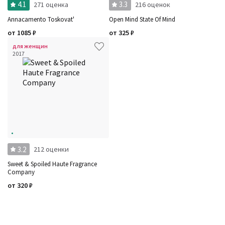
4.1
3.3
271 оценка
216 оценок
Annacamento Toskovat'
Open Mind State Of Mind
от
1085
₽
от
325
₽
для женщин
2017
3.2
212 оценки
Sweet & Spoiled Haute Fragrance
Company
от
320
₽