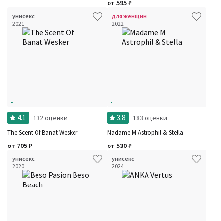
от
595
₽
унисекс
для женщин
2021
2022
4.1
3.8
132 оценки
183 оценки
The Scent Of Banat Wesker
Madame M Astrophil & Stella
от
705
₽
от
530
₽
унисекс
унисекс
2020
2024