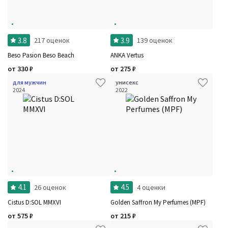
3.8
3.9
217 оценок
139 оценок
Beso Pasion Beso Beach
ANKA Vertus
от
330
₽
от
275
₽
для мужчин
унисекс
2024
2022
4.1
4.5
26 оценок
4 оценки
Cistus D:SOL MMXVI
Golden Saffron My Perfumes (MPF)
от
575
₽
от
215
₽