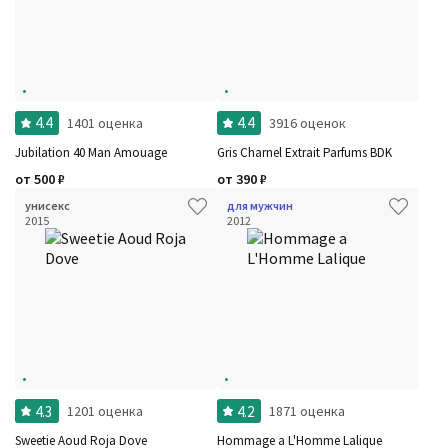
4.4
4.4
1401 оценка
3916 оценок
Jubilation 40 Man Amouage
Gris Charnel Extrait Parfums BDK
от
500
₽
от
390
₽
унисекс
для мужчин
2015
2012
4.3
4.2
1201 оценка
1871 оценка
Sweetie Aoud Roja Dove
Hommage a L'Homme Lalique