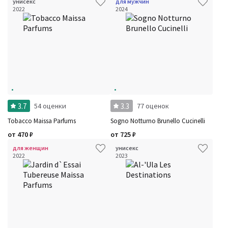
унисекс
для мужчин
2022
2024
3.7
3.3
54 оценки
77 оценок
Tobacco Maissa Parfums
Sogno Notturno Brunello Cucinelli
от
470
₽
от
725
₽
для женщин
унисекс
2022
2023