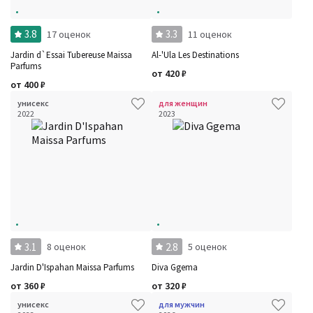
3.8
3.3
17 оценок
11 оценок
Jardin d`Essai Tubereuse Maissa
Al-'Ula Les Destinations
Parfums
от
420
₽
от
400
₽
унисекс
для женщин
2022
2023
3.1
2.8
8 оценок
5 оценок
Jardin D'Ispahan Maissa Parfums
Diva Ggema
от
360
₽
от
320
₽
унисекс
для мужчин