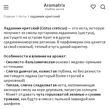
Главная
Ноты
ладанник критский
Ладанник критский (Cistus creticus)
— это нота, которую
получают из смолы кустарника ладанника (цистуса),
растущего на острове Крит и в других
средиземноморских регионах. В парфюмерии она ценится
за свой сложный, теплый и чуть дикий характер.
Особенности и влияние на аромат:
-
Смолисто-бальзамическая
основа с медово-пряными
оттенками.
-
Слегка дымчатая, кожистая
глубина, но без резкости
настоящего ладана (который более строгий и
церковный).
-
Теплая, слегка сладковатая
нота, напоминающая
засохшую смолу на коре деревьев, нагретую солнцем.
- Может отдавать
чуть горьковатой зеленью
и
сухими
травами
, как будто в смеси с пыльной лавандой или
шалфеем.