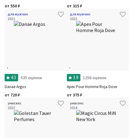
от
550
₽
от
315
₽
для мужчин
для мужчин
2021
2022
4.3
3.9
535 оценок
1256 оценок
Danae Argos
Apex Pour Homme Roja Dove
от
720
₽
от
375
₽
унисекс
унисекс
Фильтры
Сбросить все
2022
2014
Для кого
Рейтинг
Количество оценок
Сбросить
Цена
Сбросить
Шлейф
Сбросить
Аккорды