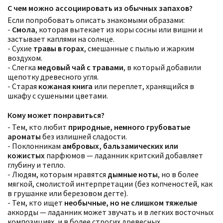
С чем можно ассоциировать из обычных запахов?
Если попробовать описать знакомыми образами:
-
Смола
, которая вытекает из коры сосны или вишни и
застывает каплями на солнце.
- Сухие
травы в горах
, смешанные с пылью и жарким
воздухом.
- Слегка
медовый чай с травами
, в который добавили
щепотку древесного угля.
- Старая
кожаная книга
или переплет, хранящийся в
шкафу с сушеными цветами.
Кому может понравиться?
- Тем, кто любит
природные, немного грубоватые
ароматы
без излишней сладости.
- Поклонникам
амбровых, бальзамических или
кожистых
парфюмов — ладанник критский добавляет
глубину и тепло.
- Людям, которым нравятся
дымные ноты
, но в более
мягкой, смолистой интерпретации (без копченостей, как
в грушанке или березовом дегте).
- Тем, кто ищет
необычные, но не слишком тяжелые
аккорды — ладанник может звучать и в легких восточных
композициях, и в более строгих древесных.