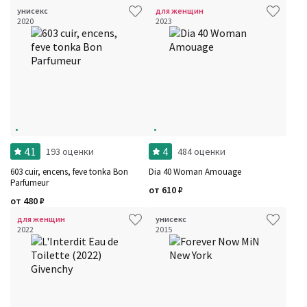
унисекс
для женщин
2020
2023
4.1
4
193 оценки
484 оценки
603 cuir, encens, feve tonka Bon
Dia 40 Woman Amouage
Parfumeur
от
610
₽
от
480
₽
для женщин
унисекс
2022
2015