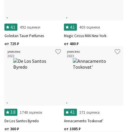
Семейство
Ноты
Ароматы за последние годы
Год производства
Сбросить
Бренды
4.1
4.1
492 оценки
403 оценки
Время года
Страна производитель
Golestan Tauer Perfumes
Magic Circus MiN New York
от
725
₽
от
480
₽
унисекс
унисекс
2022
2023
3.8
4.1
1748 оценок
271 оценка
De Los Santos Byredo
Annacamento Toskovat'
от
360
₽
от
1085
₽