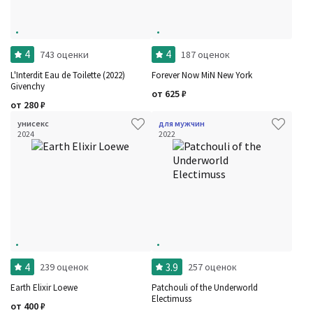
4
4
743 оценки
187 оценок
L'Interdit Eau de Toilette (2022)
Forever Now MiN New York
Givenchy
от
625
₽
от
280
₽
унисекс
для мужчин
2024
2022
4
3.9
239 оценок
257 оценок
Earth Elixir Loewe
Patchouli of the Underworld
Electimuss
от
400
₽