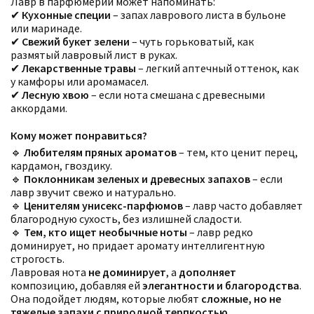
Лавр в парфюмерии может напоминать:
✔
Кухонные специи
– запах лаврового листа в бульоне
или маринаде.
✔
Свежий букет зелени
– чуть горьковатый, как
размятый лавровый лист в руках.
✔
Лекарственные травы
– легкий аптечный оттенок, как
у камфоры или аромамасел.
✔
Лесную хвою
– если нота смешана с древесными
аккордами.
Кому может понравиться?
🔹
Любителям пряных ароматов
– тем, кто ценит перец,
Фильтры
Сбросить все
кардамон, гвоздику.
Для кого
🔹
Поклонникам зеленых и древесных запахов
– если
Аккорды
лавр звучит свежо и натурально.
Семейство
🔹
Ценителям унисекс-парфюмов
– лавр часто добавляет
Ноты
благородную сухость, без излишней сладости.
Ароматы за последние годы
🔹
Тем, кто ищет необычные ноты
– лавр редко
Бренды
Время года
доминирует, но придает аромату интеллигентную
Страна производитель
строгость.
Лавровая нота
не доминирует
, а
дополняет
композицию, добавляя ей
элегантности и благородства
.
Она подойдет людям, которые любят
сложные, но не
тяжелые запахи с природной терпкостью
.