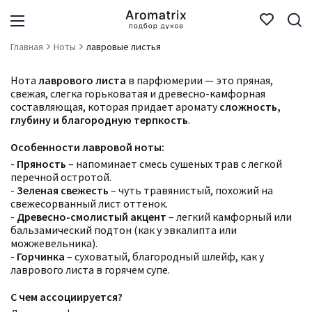
Главная
Ноты
лавровые листья
Нота
лаврового листа
в парфюмерии — это пряная,
свежая, слегка горьковатая и древесно-камфорная
составляющая, которая придает аромату
сложность,
глубину и благородную терпкость
.
Особенности лавровой ноты:
-
Пряность
– напоминает смесь сушеных трав с легкой
перечной остротой.
-
Зеленая свежесть
– чуть травянистый, похожий на
свежесорванный лист оттенок.
-
Древесно-смолистый акцент
– легкий камфорный или
бальзамический подтон (как у эвкалипта или
можжевельника).
-
Горчинка
– суховатый, благородный шлейф, как у
лаврового листа в горячем супе.
С чем ассоциируется?