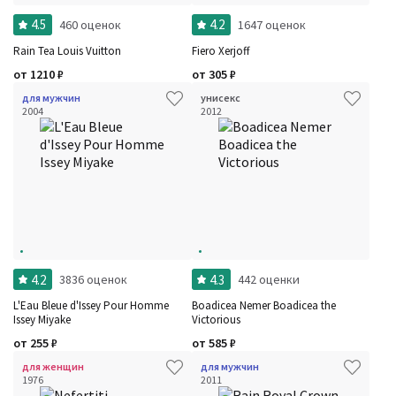
4.5
4.2
460 оценок
1647 оценок
Rain Tea Louis Vuitton
Fiero Xerjoff
от
1210
₽
от
305
₽
для мужчин
унисекс
2004
2012
4.2
4.3
3836 оценок
442 оценки
L'Eau Bleue d'Issey Pour Homme
Boadicea Nemer Boadicea the
Issey Miyake
Victorious
от
255
₽
от
585
₽
для женщин
для мужчин
1976
2011