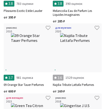
3.8
3.8
783 оценки
390 оценок
Pleasures Exotic Estée Lauder
Melancolia Eau de Parfum Les
Liquides Imaginaires
от
395
₽
от
285
₽
унисекс
для мужчин
2010
2020
3.7
3.6
981 оценка
1529 оценок
09 Orange Star Tauer Perfumes
Najdia Tribute Lattafa Perfumes
от
600
₽
от
169
₽
для женщин
унисекс
2023
2018