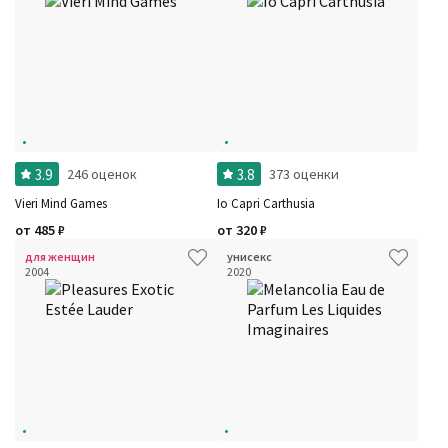
3.9
3.8
246 оценок
373 оценки
Vieri Mind Games
Io Capri Carthusia
от
485
₽
от
320
₽
для женщин
унисекс
2004
2020