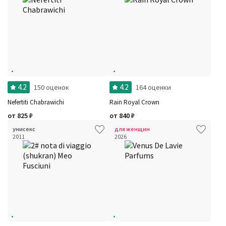
Фильтры
Сбросить все
Для кого
Рейтинг
Количество оценок
Сбросить
Цена
Сбросить
Шлейф
Стойкость
Сбросить
Аккорды
Семейство
Ноты
4.2
4.2
150 оценок
164 оценки
Ароматы за последние годы
Nefertiti Chabrawichi
Rain Royal Crown
Год производства
Сбросить
Бренды
от
825
₽
от
840
₽
Время года
Страна производитель
унисекс
для женщин
2011
2026