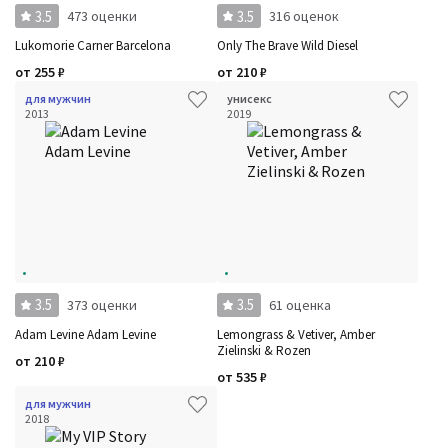
3.5
3.5
473 оценки
316 оценок
Lukomorie Carner Barcelona
Only The Brave Wild Diesel
от
255
₽
от
210
₽
для мужчин
унисекс
2013
2019
3.5
3.5
373 оценки
61 оценка
Adam Levine Adam Levine
Lemongrass & Vetiver, Amber
Zielinski & Rozen
от
210
₽
от
535
₽
для мужчин
2018