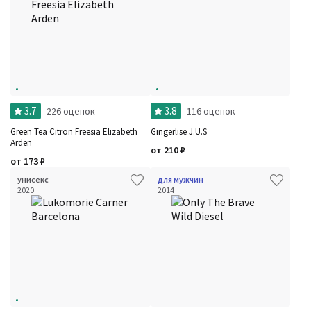
3.7
3.8
226 оценок
116 оценок
Green Tea Citron Freesia Elizabeth
Gingerlise J.U.S
Arden
от
210
₽
от
173
₽
унисекс
для мужчин
2020
2014