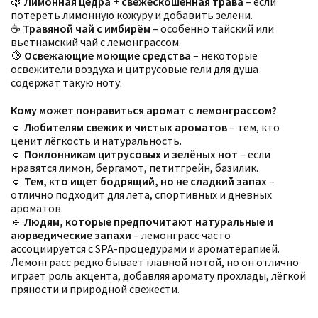
🌿
Лимонная цедра + свежескошенная трава
– если
потереть лимонную кожуру и добавить зелени.
☕
Травяной чай с имбирём
– особенно тайский или
вьетнамский чай с лемонграссом.
🍋
Освежающие моющие средства
– некоторые
освежители воздуха и цитрусовые гели для душа
содержат такую ноту.
Кому может понравиться аромат с лемонграссом?
🔹
Любителям свежих и чистых ароматов
– тем, кто
ценит лёгкость и натуральность.
🔹
Поклонникам цитрусовых и зелёных нот
– если
нравятся лимон, бергамот, петитгрейн, базилик.
🔹
Тем, кто ищет бодрящий, но не сладкий запах
–
отлично подходит для лета, спортивных и дневных
ароматов.
🔹
Людям, которые предпочитают натуральные и
аюрведические запахи
– лемонграсс часто
ассоциируется с SPA-процедурами и ароматерапией.
Лемонграсс редко бывает главной нотой, но он отлично
играет роль акцента, добавляя аромату прохлады, лёгкой
пряности и природной свежести.