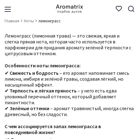
Главная
Ноты
лемонграсс
Лемонграсс (лимонная трава) — это свежая, яркая и
слегка пряная нота, которая часто используется в
парфюмерии для придания аромату зелёной терпкости с
цитрусовым оттенком.
Особенности ноты лемонграсса:
✔
Свежесть и бодрость
– его аромат напоминает смесь
лимона, имбиря и зелёной травы, создавая лёгкий, но
насыщенный эффект.
✔
Терпкость и лёгкая пряность
– у него есть едва
уловимый перечный оттенок, который добавляет
пикантности.
✔
Зелёные оттенки
– аромат травянистый, иногда слегка
древесный, но без сладости.
С чем ассоциируется запах лемонграсса в
повседневной жизни?