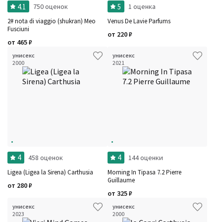
4.1
5
750 оценок
1 оценка
2# nota di viaggio (shukran) Meo
Venus De Lavie Parfums
Fusciuni
от
220
₽
от
465
₽
унисекс
унисекс
2000
2021
4
4
458 оценок
144 оценки
Ligea (Ligea la Sirena) Carthusia
Morning In Tipasa 7.2 Pierre
Guillaume
от
280
₽
от
325
₽
унисекс
унисекс
2023
2000