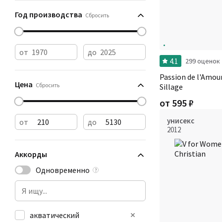
Год производства
Сбросить
от
до
4.1
299 оценок
Passion de l'Amou
Цена
Сбросить
Sillage
от
595
₽
унисекс
от
до
2012
Аккорды
Одновременно
?
акватический