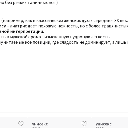
но без резких танинных нот).
в
(например, как в классических женских духах середины XX века
ису
– лиатрис дает похожую нежность, но с более травянисты
ивной интерпретации
.
ть в мужской аромат изысканную пудровую легкость.
азу читаемые композиции, где сладость не доминирует, а лишь
унисекс
унисекс