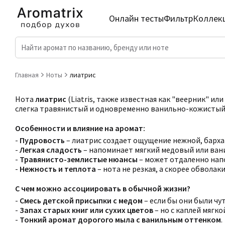
Онлайн тесты
Фильтр
Коллек
Главная
Ноты
лиатрис
Нота
лиатрис
(Liatris, также известная как "веерник" и
слегка травянистый и одновременно ванильно-кожистый
Особенности и влияние на аромат:
-
Пудровость
– лиатрис создает ощущение нежной, бархат
-
Легкая сладость
– напоминает мягкий медовый или ван
-
Травянисто-землистые нюансы
– может отдаленно нап
-
Нежность и теплота
– нота не резкая, а скорее обвола
С чем можно ассоциировать в обычной жизни?
-
Смесь детской присыпки с медом
– если бы они были чут
-
Запах старых книг или сухих цветов
– но с каплей мягко
-
Тонкий аромат дорогого мыла с ванильным оттенком
.