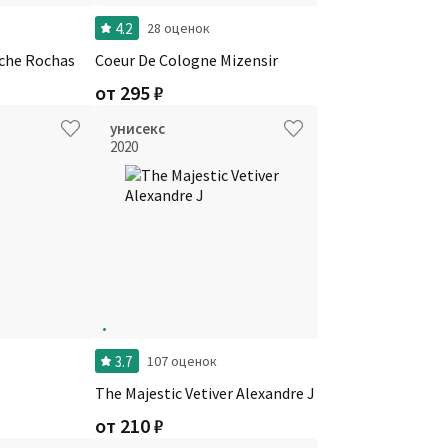
4.2
28 оценок
iche Rochas
Coeur De Cologne Mizensir
от
295
₽
унисекс
2020
3.7
107 оценок
The Majestic Vetiver Alexandre J
от
210
₽