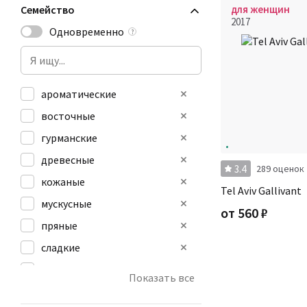
Семейство
для женщин
2017
Одновременно
?
ароматические
восточные
гурманские
древесные
3.4
289 оценок
кожаные
Tel Aviv Gallivant
мускусные
от
560
₽
пряные
сладкие
фруктовые
Показать все
фужерные