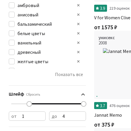
амбровый
3.9
219 оценок
анисовый
V for Women Clive
бальзамический
от
1575
₽
белые цветы
унисекс
ванильный
2008
древесный
желтые цветы
животный
Показать все
зеленый
землистый
Шлейф
Сбросить
3.7
476 оценок
Jannat Memo
от
до
от
375
₽