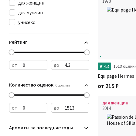
1970
для женщин
для мужчин
унисекс
Рейтинг
от
до
4.3
1513 оценк
Equipage Hermes
Количество оценок
от
215
₽
Сбросить
для женщин
от
до
2014
Ароматы за последние годы