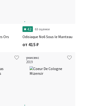
4.2
63 оценки
es Ors
Odisiaque No6 Sous le Manteau
от
415
₽
унисекс
2019