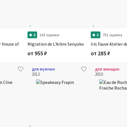
4
4
163 оценки
751 оценка
r House of
Migration de L'Arbre Senyoko
Iris Fauve Atelier d
от
955
₽
от
285
₽
для мужчин
для женщин
2012
2010