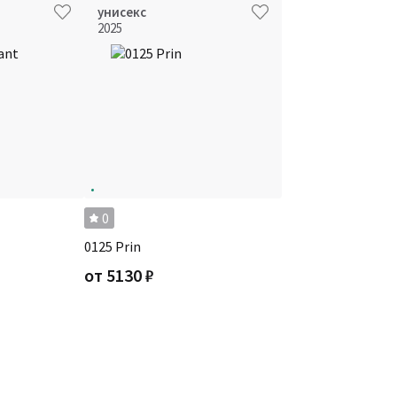
унисекс
2025
0
0125 Prin
от
5130
₽