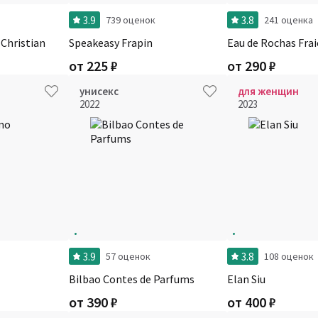
3.9
3.8
739 оценок
241 оценка
 Christian
Speakeasy Frapin
Eau de Rochas Fra
от
225
₽
от
290
₽
унисекс
для женщин
2022
2023
3.9
3.8
57 оценок
108 оценок
Bilbao Contes de Parfums
Elan Siu
от
390
₽
от
400
₽