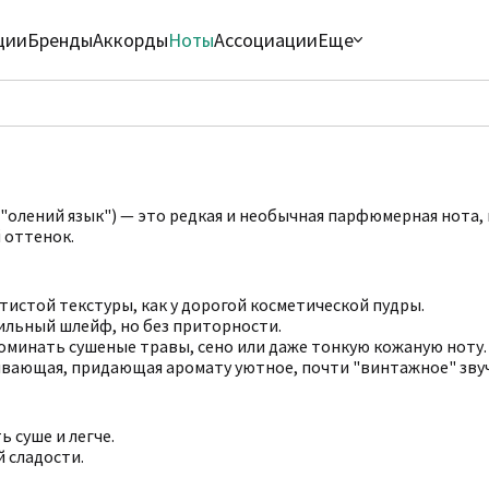
ции
Бренды
Аккорды
Ноты
Ассоциации
Еще
ли "олений язык") — это редкая и необычная парфюмерная нота
 оттенок.
истой текстуры, как у дорогой косметической пудры.
ильный шлейф, но без приторности.
оминать сушеные травы, сено или даже тонкую кожаную ноту.
кивающая, придающая аромату уютное, почти "винтажное" зву
ь суше и легче.
й сладости.