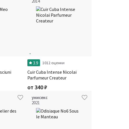
2014
3.9
1012 оценки
sciuni
Cuir Cuba Intense Nicolai
Parfumeur Createur
от
340
₽
унисекс
2021