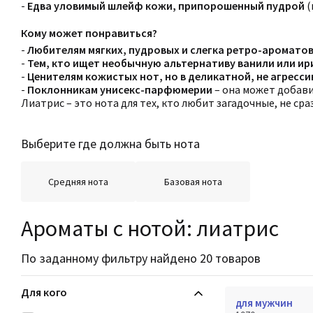
-
Едва уловимый шлейф кожи, припорошенный пудрой
(
Кому может понравиться?
-
Любителям мягких, пудровых и слегка ретро-аромато
-
Тем, кто ищет необычную альтернативу ванили или ир
-
Ценителям кожистых нот, но в деликатной, не агресс
-
Поклонникам унисекс-парфюмерии
– она может добави
Лиатрис – это нота для тех, кто любит загадочные, не ср
Выберите где должна быть нота
Средняя нота
Базовая нота
Ароматы с нотой: лиатрис
По заданному фильтру найдено 20 товаров
Для кого
для мужчин