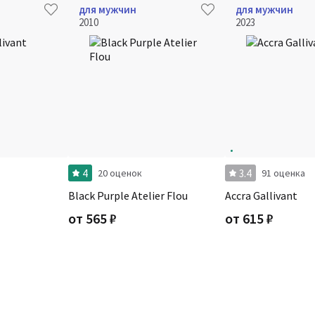
для мужчин
для мужчин
2010
2023
4
3.4
20 оценок
91 оценка
Black Purple Atelier Flou
Accra Gallivant
от
565
₽
от
615
₽