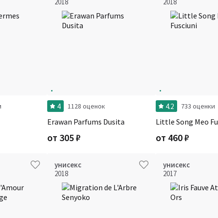
2018
2018
4
4.2
и
1128 оценок
733 оценки
Erawan Parfums Dusita
Little Song Meo Fu
от
305
₽
от
460
₽
унисекс
унисекс
2018
2017