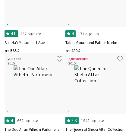
4.1
4
232 оценки
171 оценка
Bali Ha'i Maison de L'Asie
Tabac Gourmand Patrice Martin
от
565
₽
от
280
₽
унисекс
для женщин
2015
2015
4
3.8
662 оценки
1942 оценки
The Oud Affair Vilhelm Parfumerie
The Queen of Sheba Attar Collection