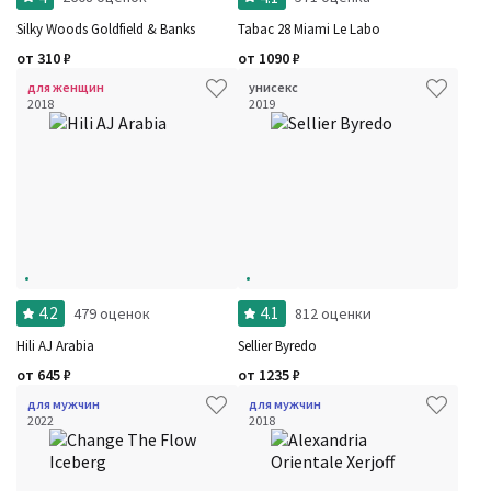
Silky Woods Goldfield & Banks
Tabac 28 Miami Le Labo
от
310
₽
от
1090
₽
для женщин
унисекс
2018
2019
4.2
4.1
479 оценок
812 оценки
Hili AJ Arabia
Sellier Byredo
от
645
₽
от
1235
₽
для мужчин
для мужчин
2022
2018