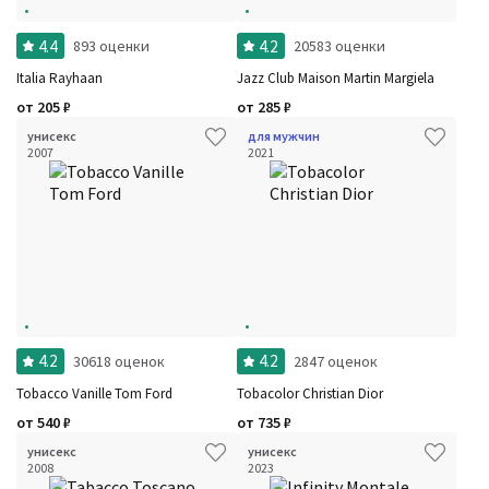
4.4
4.2
893 оценки
20583 оценки
Italia Rayhaan
Jazz Club Maison Martin Margiela
от
205
₽
от
285
₽
унисекс
для мужчин
2007
2021
4.2
4.2
30618 оценок
2847 оценок
Tobacco Vanille Tom Ford
Tobacolor Christian Dior
от
540
₽
от
735
₽
унисекс
унисекс
2008
2023