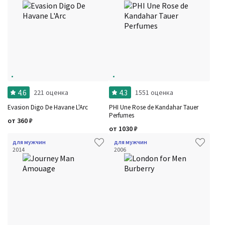
4.6
4.3
221 оценка
1551 оценка
Evasion Digo De Havane L'Arc
PHI Une Rose de Kandahar Tauer
Perfumes
от
360
₽
от
1030
₽
для мужчин
для мужчин
2014
2006