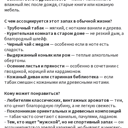
влажный лес после дождя, старые книги или кожаную
мебель.
С чем ассоциируется этот запах в обычной жизни?
-
Трубочный табак
— мягкий, с нотками ванили и дерева.
-
Курительная комната в старом доме
— не резкий дым, а
благородный шлейф.
-
Черный чай с медом
— особенно если в ноте есть
сладость.
-
Выдержанный коньяк или ром
— теплые алкогольные
обертоны.
-
Осенние листья и пряности
— особенно в сочетании с
гвоздикой, корицей или кардамоном.
-
Кожаный диван или старинная библиотека
— если
табак смешан с кожаными или древесными нотами.
Кому может понравиться?
-
Любителям классических, винтажных ароматов
— тем,
кто ценит благородную глубину, а не легкую свежесть.
-
Поклонникам ориентальных и древесных композиций
— табак часто сочетают с ванилью, пачулями, ладаном.
-
Тем, кто ищет "мужской", но не спортивный запах
— он
ассоциируется со зрелой харизмой, но бывают и унисекс-