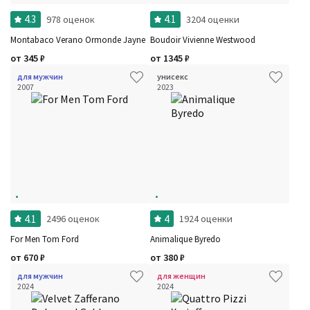
4.3
4.1
978 оценок
3204 оценки
Montabaco Verano Ormonde Jayne
Boudoir Vivienne Westwood
от
345
₽
от
1345
₽
для мужчин
унисекс
2007
2023
4.1
4
2496 оценок
1924 оценки
For Men Tom Ford
Animalique Byredo
от
670
₽
от
380
₽
для мужчин
для женщин
2024
2024