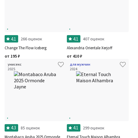
4.1
4.1
266 оценок
407 оценок
Change The Flow Iceberg
Alexandria Orientale Xerjoff
от
195
₽
от
410
₽
унисекс
для мужчин
2025
2024
4.3
4.1
85 оценок
299 оценок
Montabaco Aruba 2025 Ormonde
Eternal Touch Maison Alhambra