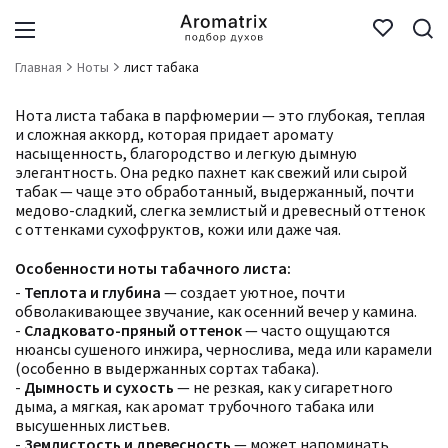
Главная
Ноты
лист табака
Нота листа табака в парфюмерии — это глубокая, теплая
и сложная аккорд, которая придает аромату
насыщенность, благородство и легкую дымную
элегантность. Она редко пахнет как свежий или сырой
табак — чаще это обработанный, выдержанный, почти
медово-сладкий, слегка землистый и древесный оттенок
с оттенками сухофруктов, кожи или даже чая.
Особенности ноты табачного листа:
-
Теплота и глубина
— создает уютное, почти
обволакивающее звучание, как осенний вечер у камина.
-
Сладковато-пряный оттенок
— часто ощущаются
нюансы сушеного инжира, чернослива, меда или карамели
(особенно в выдержанных сортах табака).
-
Дымность и сухость
— не резкая, как у сигаретного
дыма, а мягкая, как аромат трубочного табака или
высушенных листьев.
-
Землистость и древесность
— может напоминать