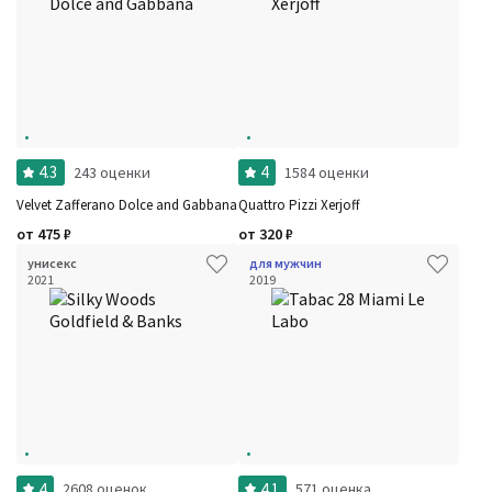
4.3
4
243 оценки
1584 оценки
Velvet Zafferano Dolce and Gabbana
Quattro Pizzi Xerjoff
от
475
₽
от
320
₽
унисекс
для мужчин
2021
2019
4
4.1
2608 оценок
571 оценка