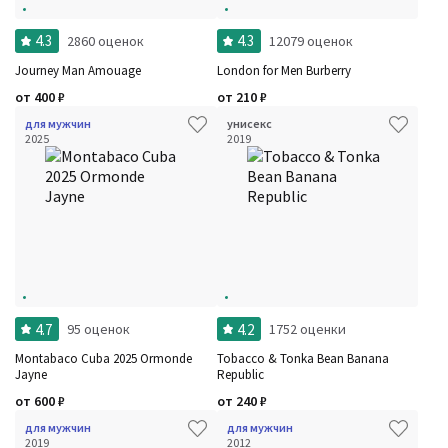
Фильтры
Сбросить все
4.3
4.3
2860 оценок
12079 оценок
Для кого
Рейтинг
Journey Man Amouage
London for Men Burberry
Количество оценок
Сбросить
от
400
₽
от
210
₽
Цена
Сбросить
Шлейф
Сбросить
для мужчин
унисекс
Аккорды
2025
2019
Семейство
Ноты
Ароматы за последние годы
Год производства
Сбросить
Бренды
Время года
Страна производитель
4.7
4.2
95 оценок
1752 оценки
Montabaco Cuba 2025 Ormonde
Tobacco & Tonka Bean Banana
Jayne
Republic
от
600
₽
от
240
₽
для мужчин
для мужчин
2019
2012