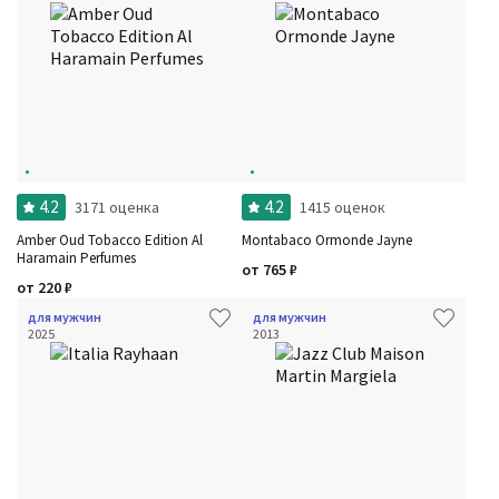
4.2
4.2
3171 оценка
1415 оценок
Amber Oud Tobacco Edition Al
Montabaco Ormonde Jayne
Haramain Perfumes
от
765
₽
от
220
₽
для мужчин
для мужчин
2025
2013