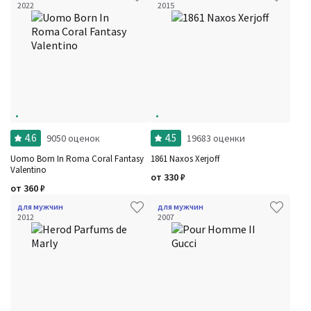
2022
2015
4.6
4.5
9050 оценок
19683 оценки
Uomo Born In Roma Coral Fantasy
1861 Naxos Xerjoff
Valentino
от
330
₽
от
360
₽
для мужчин
для мужчин
2012
2007