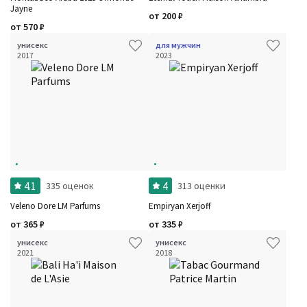
Jayne
от
200
₽
от
570
₽
унисекс
для мужчин
2017
2023
4.1
4
335 оценок
313 оценки
Veleno Dore LM Parfums
Empiryan Xerjoff
от
365
₽
от
335
₽
унисекс
унисекс
2021
2018