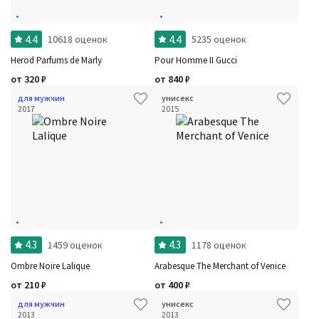
4.4
4.4
10618 оценок
5235 оценок
Herod Parfums de Marly
Pour Homme II Gucci
от
320
₽
от
840
₽
для мужчин
унисекс
2017
2015
4.3
4.3
1459 оценок
1178 оценок
Ombre Noire Lalique
Arabesque The Merchant of Venice
от
210
₽
от
400
₽
для мужчин
унисекс
2013
2013