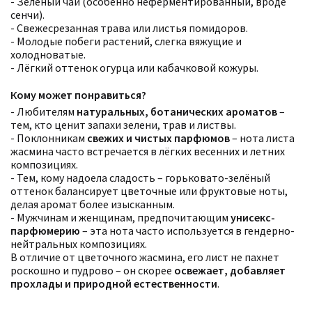
- Зелёный чай (особенно неферментированный, вроде
сенчи).
- Свежесрезанная трава или листья помидоров.
- Молодые побеги растений, слегка вяжущие и
холодноватые.
- Лёгкий оттенок огурца или кабачковой кожуры.
Кому может понравиться?
- Любителям
натуральных, ботанических ароматов
–
тем, кто ценит запахи зелени, трав и листвы.
- Поклонникам
свежих и чистых парфюмов
– нота листа
жасмина часто встречается в лёгких весенних и летних
Фильтры
Сбросить все
композициях.
Для кого
- Тем, кому надоела сладость – горьковато-зелёный
Рейтинг
Количество оценок
оттенок балансирует цветочные или фруктовые ноты,
Сбросить
Цена
Сбросить
делая аромат более изысканным.
Стойкость
Сбросить
- Мужчинам и женщинам, предпочитающим
унисекс-
Аккорды
парфюмерию
– эта нота часто используется в гендерно-
Семейство
нейтральных композициях.
Ноты
В отличие от цветочного жасмина, его лист не пахнет
Ароматы за последние годы
роскошно и пудрово – он скорее
освежает, добавляет
Год производства
Сбросить
прохлады и природной естественности
.
Бренды
Время года
Страна производитель