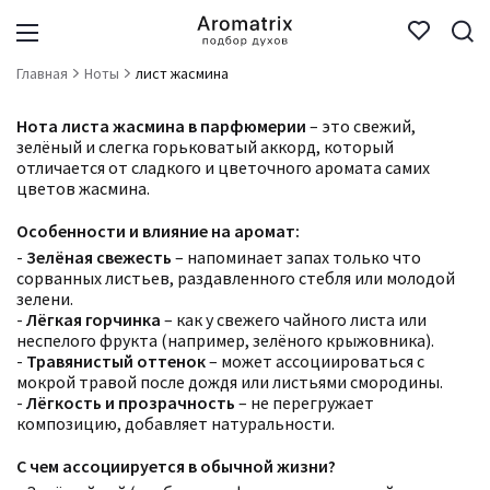
Главная
Ноты
лист жасмина
Нота листа жасмина в парфюмерии
– это свежий,
зелёный и слегка горьковатый аккорд, который
отличается от сладкого и цветочного аромата самих
цветов жасмина.
Особенности и влияние на аромат:
-
Зелёная свежесть
– напоминает запах только что
сорванных листьев, раздавленного стебля или молодой
зелени.
-
Лёгкая горчинка
– как у свежего чайного листа или
неспелого фрукта (например, зелёного крыжовника).
-
Травянистый оттенок
– может ассоциироваться с
мокрой травой после дождя или листьями смородины.
-
Лёгкость и прозрачность
– не перегружает
композицию, добавляет натуральности.
С чем ассоциируется в обычной жизни?