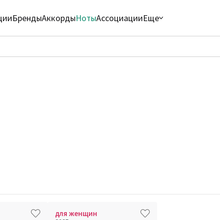
ции
Бренды
Аккорды
Ноты
Ассоциации
Еще
для женщин