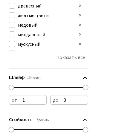
древесный
желтые цветы
медовый
миндальный
мускусный
ореховый
Показать все
пачулиевый
пудровый
Шлейф
Сбросить
от
до
Стойкость
Сбросить