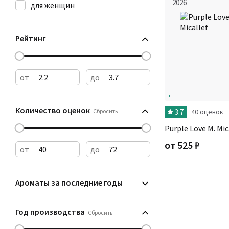
2026
для женщин
Рейтинг
от
до
Количество оценок
3.7
Сбросить
40 оценок
Purple Love M. Mic
от
525
₽
от
до
Ароматы за последние годы
Год производства
Сбросить