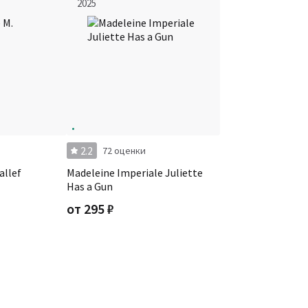
2025
2.2
72 оценки
allef
Madeleine Imperiale Juliette
Has a Gun
от
295
₽