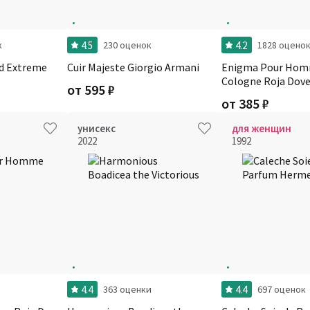
4.5
4.2
к
230 оценок
1828 оцено
ad Extreme
Cuir Majeste Giorgio Armani
Enigma Pour Hom
Cologne Roja Dov
от
595
₽
от
385
₽
унисекс
для женщин
2022
1992
4.4
4.4
363 оценки
697 оценок