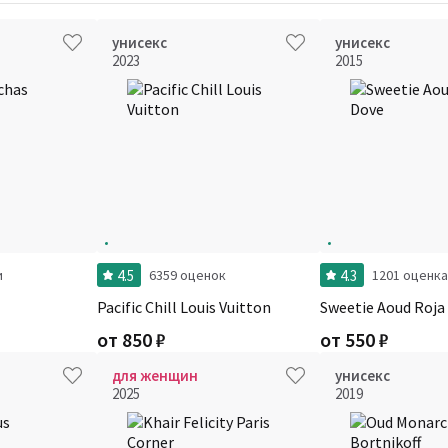
унисекс
унисекс
2023
2015
4.5
4.3
и
6359 оценок
1201 оценка
Pacific Chill Louis Vuitton
Sweetie Aoud Roja
от
850
₽
от
550
₽
для женщин
унисекс
2025
2019