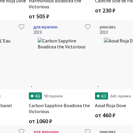
me Roja Dove
Harmonious Boadicea the
Caleche Soie de P
Victorious
от
230
₽
от
505
₽
для мужчин
унисекс
2019
2010
4.6
4.3
к
90 оценок
641 оценка
Chanel
Carbon Sapphire Boadicea the
Aoud Roja Dove
Victorious
от
460
₽
от
1060
₽
для женщин
унисекс