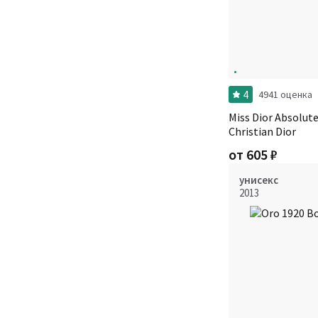
4
4941 оценка
Miss Dior Absolut
Christian Dior
от
605
₽
унисекс
2013