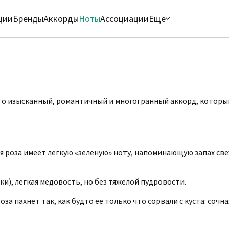
ции
Бренды
Аккорды
Ноты
Ассоциации
Еще
это изысканный, романтичный и многогранный аккорд, которы
я роза имеет легкую «зеленую» ноту, напоминающую запах све
ки), легкая медовость, но без тяжелой пудровости.
за пахнет так, как будто ее только что сорвали с куста: сочн