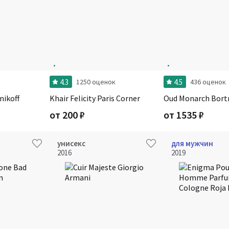
4.3
4.5
1250 оценок
436 оценок
nikoff
Khair Felicity Paris Corner
Oud Monarch Bortn
от
200
₽
от
1535
₽
унисекс
для мужчин
2016
2019