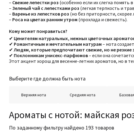
–
Свежие лепестки роз
(особенно если их слегка помять в 
–
Зеленый чай с лепестками роз
(легкая терпкость и тра
–
Варенье из лепестков роз
(но без приторности, скорее
–
Роса на цветах ранним утром
(прохлада и свежесть).
Кому может понравиться?
✔
Ценителям натуральных, нежных цветочных аромато
✔
Романтичным и мечтательным натурам
– нота создает
✔
Людям, которые предпочитают свежие, но не резкие 
✔
Поклонникам унисекс-парфюмов
– если она сочетает
Этот акцент хорош для весенне-летних ароматов, но в 
Выберите где должна быть нота
Верхняя нота
Средняя нота
Базовая
Ароматы с нотой: майская ро
По заданному фильтру найдено 193 товаров