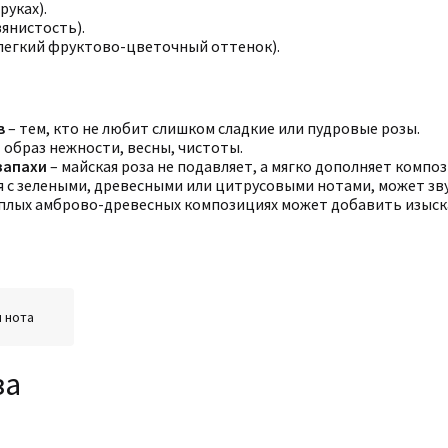
руках).
вянистость).
 легкий фруктово-цветочный оттенок).
в
– тем, кто не любит слишком сладкие или пудровые розы.
 образ нежности, весны, чистоты.
запахи
– майская роза не подавляет, а мягко дополняет компо
ся с зелеными, древесными или цитрусовыми нотами, может зв
теплых амброво-древесных композициях может добавить изыск
 нота
за