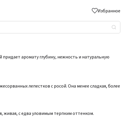
Избранное
й придает аромату глубину, нежность и натуральную
жесорванных лепестков с росой. Она менее сладкая, более
ая, живая, с едва уловимым терпким оттенком.