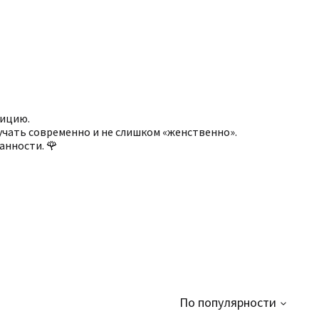
зицию.
учать современно и не слишком «женственно».
анности. 🌹
По популярности