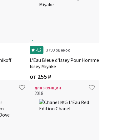
4.2
3799 оценок
ikoff
L'Eau Bleue d'Issey Pour Homme
Issey Miyake
от
255
₽
для женщин
2018