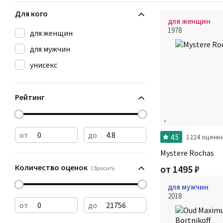
Для кого
для женщин
1978
для женщин
для мужчин
унисекс
Рейтинг
от
до
4.5
1224 оценк
Mystere Rochas
Количество оценок
от
1495
₽
Сбросить
для мужчин
2018
от
до