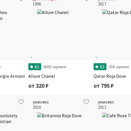
1996
2017
4.1
4.3
к
6092 оценки
358 оценок
orgio Armani
Allure Chanel
Qatar Roja Dove
от
320
₽
от
795
₽
унисекс
унисекс
2016
2012