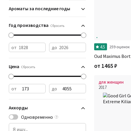
Ароматы за последние годы
Год производства
Сбросить
4.5
259 оценок
от
до
Oud Maximus Bort
от
1465
₽
Цена
Сбросить
для женщин
2017
от
до
Аккорды
Одновременно
?