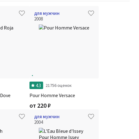
для мужчин
2008
4.3
21756 оценок
 Dove
Pour Homme Versace
от
220
₽
для мужчин
2004