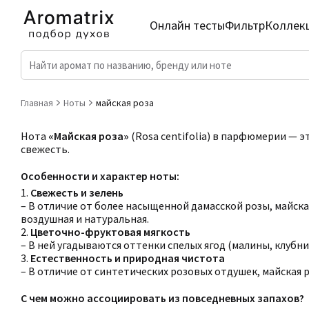
Онлайн тесты
Фильтр
Коллек
Главная
Ноты
майская роза
Нота
«Майская роза»
(Rosa centifolia) в парфюмерии — 
свежесть.
Особенности и характер ноты:
1.
Свежесть и зелень
– В отличие от более насыщенной дамасской розы, майска
воздушная и натуральная.
2.
Цветочно-фруктовая мягкость
– В ней угадываются оттенки спелых ягод (малины, клубни
3.
Естественность и природная чистота
– В отличие от синтетических розовых отдушек, майская ро
С чем можно ассоциировать из повседневных запахов?