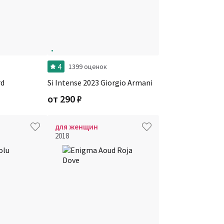
4
1399 оценок
rd
Si Intense 2023 Giorgio Armani
от
290
₽
для женщин
2018