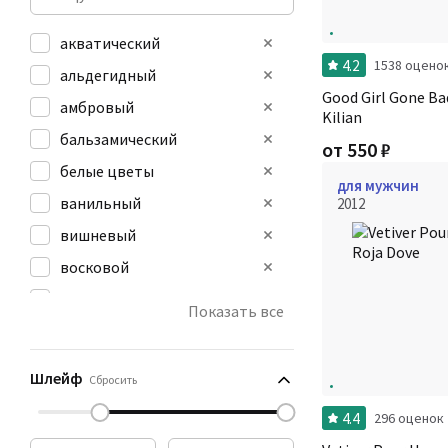
акватический
4.2
1538 оцено
альдегидный
Good Girl Gone B
амбровый
Kilian
бальзамический
от
550
₽
белые цветы
для мужчин
ванильный
2012
вишневый
восковой
горький
Показать все
древесный
дымный
Шлейф
Сбросить
4.4
296 оценок