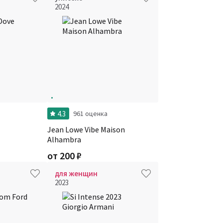
2024
4.3
961 оценка
Jean Lowe Vibe Maison
Alhambra
от
200
₽
для женщин
2023