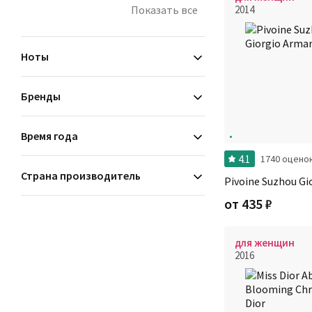
мускусные
Показать все
2014
пряные
сладкие
Ноты
Бренды
Время года
4.1
1740 оцено
Страна производитель
Pivoine Suzhou Gi
от
435
₽
для женщин
2016