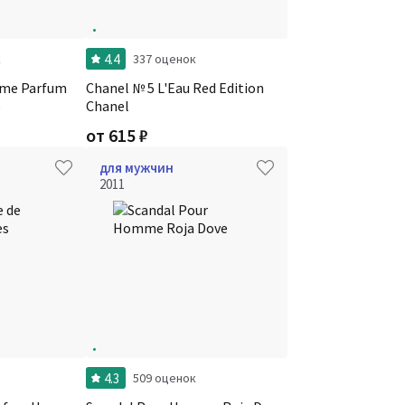
4.4
к
337 оценок
me Parfum
Chanel № 5 L'Eau Red Edition
e
Chanel
от
615
₽
для мужчин
2011
4.3
509 оценок