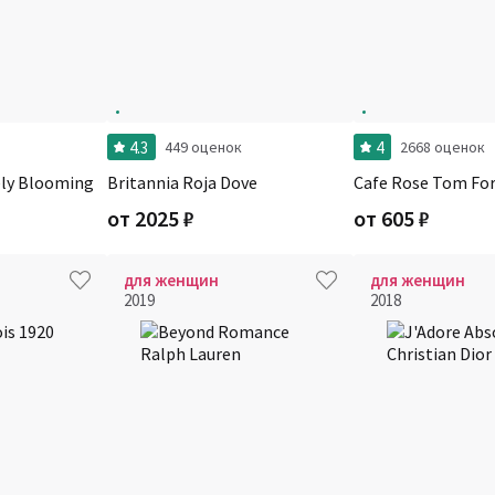
4.3
4
449 оценок
2668 оценок
ely Blooming
Britannia Roja Dove
Cafe Rose Tom Fo
от
2025
₽
от
605
₽
для женщин
для женщин
2019
2018