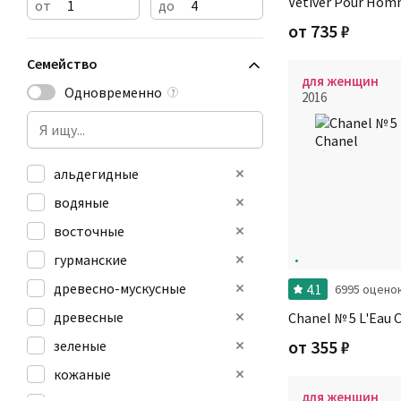
Vetiver Pour Hom
от
до
от
735
₽
Семейство
для женщин
Одновременно
?
2016
альдегидные
водяные
восточные
гурманские
древесно-мускусные
4.1
6995 оцено
древесные
Chanel № 5 L'Eau 
от
355
₽
зеленые
кожаные
для женщин