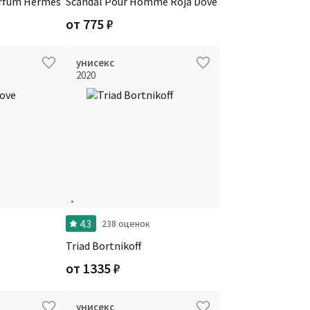
arfum Hermes
Scandal Pour Homme Roja Dove
от
775
₽
унисекс
2020
4.3
238 оценок
Triad Bortnikoff
от
1335
₽
унисекс