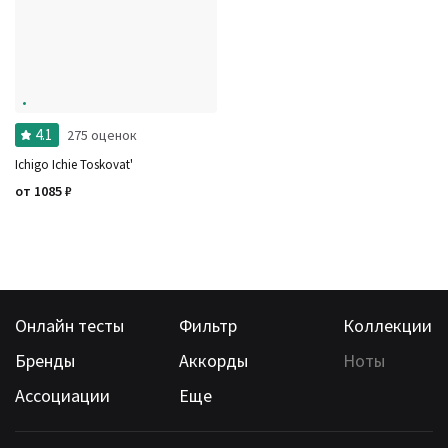
Ноты
Ароматы за последние годы
Бренды
Время года
Страна производитель
4.1
275 оценок
Ichigo Ichie Toskovat'
от
1085
₽
Онлайн тесты
Фильтр
Коллекции
Бренды
Аккорды
Ноты
Ассоциации
Еще