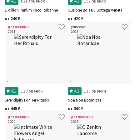
4.1
4.1
6310 оценок
157 оценок
Год производства
Сбросить
Бренды
1 Million Parfum Paco Rabanne
Illusione Bois Nu Bottega Veneta
Время года
от
240
₽
от
420
₽
Страна производитель
для женщин
унисекс
2021
2023
4.1
4.1
129 оценок
113 оценки
Serendipity For Her Rituals
Noa Noa Botanicae
от
445
₽
от
390
₽
для женщин
для женщин
2020
2025