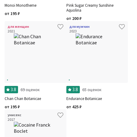
Monoi Monotheme
Pink Sugar Creamy Sunshine
Aquolina
от
195
₽
от
200
₽
для женщин
для мужчин
2021
2023
3.8
3.8
69 оценок
65 оценок
Chan Chan Botanicae
Endurance Botanicae
от
195
₽
от
425
₽
унисекс
2017