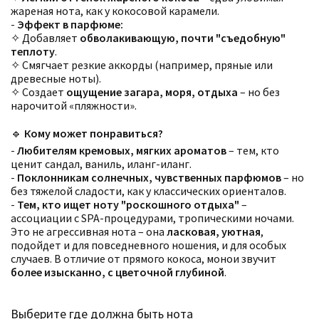
жареная нота, как у кокосовой карамели.
-
Эффект в парфюме:
✧ Добавляет
обволакивающую, почти "съедобную"
теплоту
.
✧ Смягчает резкие аккорды (например, пряные или
древесные ноты).
✧ Создает
ощущение загара, моря, отдыха
– но без
нарочитой «пляжности».
🔹
Кому может понравиться?
-
Любителям кремовых, мягких ароматов
– тем, кто
ценит сандал, ваниль, иланг-иланг.
-
Поклонникам солнечных, чувственных парфюмов
– но
без тяжелой сладости, как у классических ориенталов.
-
Тем, кто ищет ноту "роскошного отдыха"
–
ассоциации с SPA-процедурами, тропическими ночами.
Это не агрессивная нота – она
ласковая, уютная
,
подойдет и для повседневного ношения, и для особых
случаев. В отличие от прямого кокоса, монои звучит
более изысканно, с цветочной глубиной
.
Выберите где должна быть нота