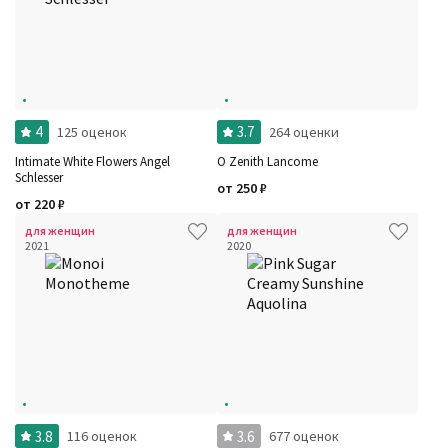
4
3.7
125 оценок
264 оценки
Intimate White Flowers Angel
O Zenith Lancome
Schlesser
от
250
₽
от
220
₽
для женщин
для женщин
2021
2020
3.8
3.6
116 оценок
677 оценок