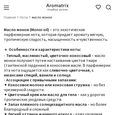
Главная
Ноты
масло монои
Масло монои (Monoi oil)
– это экзотическая
парфюмерная нота, которая придает аромату мягкую,
тропическую сладость, насыщенность и чувственность.
🔹
Особенности и характеристики ноты:
-
Теплый, маслянистый, цветочно-кокосовый
– масло
монои получают путем настаивания цветов тиаре
(таитянской гардении) в кокосовом масле. В парфюмерии
эта нота ощущается как
сливочно-цветочная, с
нюансами специй, ванили и солнца
.
-
Ассоциации с привычными запахами:
✦
Кокосовое молоко или кокосовая стружка
– но без
чрезмерной сладости.
✦
Цветочный крем или масло для тела
– как у дорогих
тропических уходовых средств.
✦
Запах пляжного солнцезащитного масла
– но более
благородный и сложный.
✦
Легкий оттенок жареного кокоса
– едва уловимая