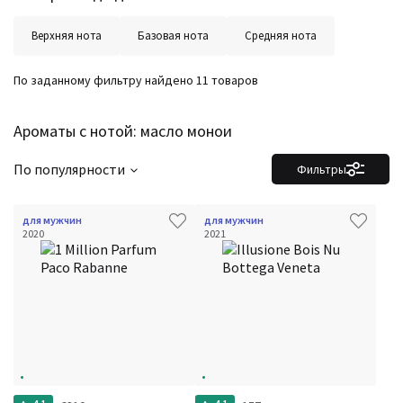
Верхняя нота
Базовая нота
Средняя нота
По заданному фильтру найдено 11 товаров
Ароматы с нотой: масло монои
По популярности
Фильтры
для мужчин
для мужчин
2020
2021
Фильтры
Сбросить все
Для кого
Рейтинг
Количество оценок
Сбросить
Цена
Сбросить
Шлейф
Сбросить
Стойкость
Сбросить
Аккорды
Семейство
Ноты
Ароматы за последние годы