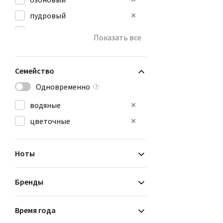
пудровый
свежий пряный
Показать все
фужерный
Семейство
Одновременно
?
водяные
цветочные
Ноты
Бренды
Время года