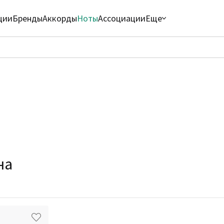
ции
Бренды
Аккорды
Ноты
Ассоциации
Еще
на