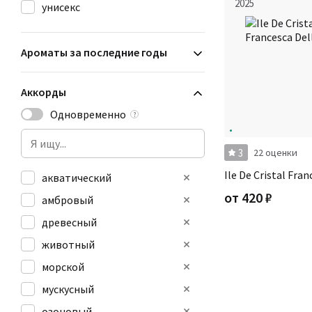
2025
унисекс
Ароматы за последние годы
Аккорды
Одновременно
?
3
22 оценки
Ile De Cristal Fra
акватический
от
420
₽
амбровый
древесный
животный
морской
мускусный
озоновый