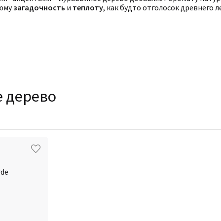
фюму
загадочность
и
теплоту
, как будто отголосок древнего 
е дерево