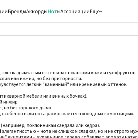
ции
Бренды
Аккорды
Ноты
Ассоциации
Еще
, слегка дымчатым оттенком с нюансами кожи и сухофруктов.
лив или инжир, но без приторности.
чувствуется легкий "каменный" или кремниевый оттенок.
антикварной мебели или винных бочках).
й инжир.
т
, но без горького дыма.
, особенно если нота раскрывается в холодных композициях.
 (например, поклонникам сандала или кедра).
элегантностью – нота не слишком сладкая, но и не строго муж
ми" акцентами – муравьиное дерево добавляет аромату натур