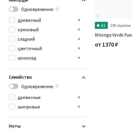
Одновременно
?
древесный
4.1
105 оценок
ореховый
Milonga Verde Fue
сладкий
от
1370
₽
цветочный
шоколад
Семейство
Одновременно
?
древесные
шипровые
Ноты