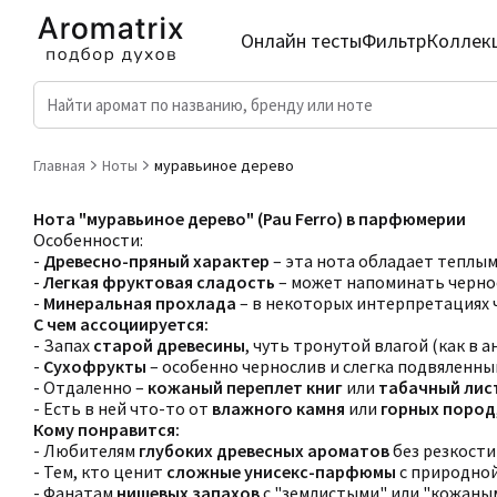
Онлайн тесты
Фильтр
Коллек
Главная
Ноты
муравьиное дерево
Нота "муравьиное дерево" (Pau Ferro) в парфюмерии
Особенности:
-
Древесно-пряный характер
– эта нота обладает теплым
-
Легкая фруктовая сладость
– может напоминать чернос
-
Минеральная прохлада
– в некоторых интерпретациях 
С чем ассоциируется:
- Запах
старой древесины
, чуть тронутой влагой (как в 
-
Сухофрукты
– особенно чернослив и слегка подвяленны
- Отдаленно –
кожаный переплет книг
или
табачный лис
- Есть в ней что-то от
влажного камня
или
горных пород
Кому понравится:
- Любителям
глубоких древесных ароматов
без резкости
- Тем, кто ценит
сложные унисекс-парфюмы
с природной 
- Фанатам
нишевых запахов
с "землистыми" или "кожаны