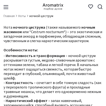
Главная
Ноты
ночной цеструм
Нота
ночного цеструма
(также называемого
ночным
жасмином
или *Cestrum nocturnum*) – это экзотическая и
загадочная аккорд в парфюмерии, обладающая сложным,
чувственным и слегка наркотическим характером.
Особенности ноты:
-
Интенсивность и трансформация
– ночной цеструм
раскрывается густым, медово-сливочным ароматом с
оттенками зелени, табака и легкой горечи. В начальных
нотах может ощущаться свежесть, которая быстро
переходит в глубокий, опьяняющий, почти животный
шлейф.
-
Контрастность
– сочетает в себе томную сладость (как
у перезрелого тропического фрукта) и прохладные
травяные нюансы, что делает его одновременно нежным
и дурманящим.
-
Наркотический эффект
– запах навязчивый,
запоминающийся, способный вызвать ассоциации с