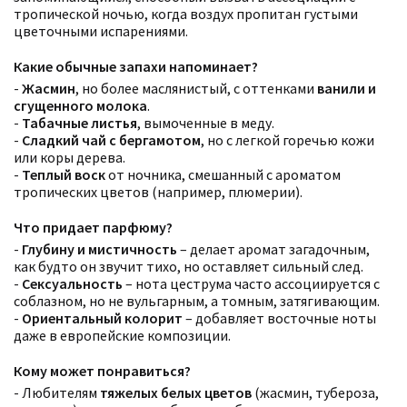
тропической ночью, когда воздух пропитан густыми
цветочными испарениями.
Какие обычные запахи напоминает?
-
Жасмин
, но более маслянистый, с оттенками
ванили и
сгущенного молока
.
-
Табачные листья
, вымоченные в меду.
-
Сладкий чай с бергамотом
, но с легкой горечью кожи
или коры дерева.
-
Теплый воск
от ночника, смешанный с ароматом
тропических цветов (например, плюмерии).
Что придает парфюму?
-
Глубину и мистичность
– делает аромат загадочным,
как будто он звучит тихо, но оставляет сильный след.
-
Сексуальность
– нота цеструма часто ассоциируется с
соблазном, но не вульгарным, а томным, затягивающим.
-
Ориентальный колорит
– добавляет восточные ноты
даже в европейские композиции.
Кому может понравиться?
Фильтры
Сбросить все
Для кого
- Любителям
тяжелых белых цветов
(жасмин, тубероза,
Рейтинг