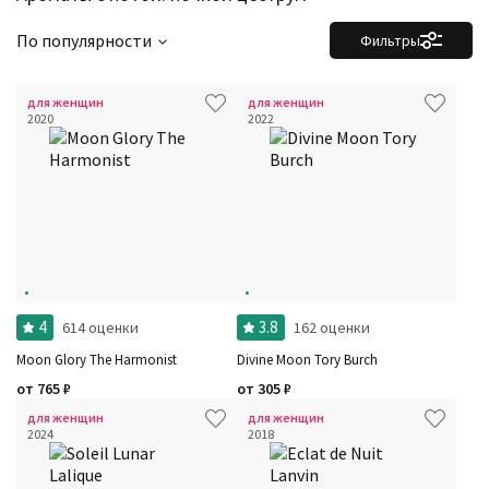
По популярности
Фильтры
для женщин
для женщин
2020
2022
4
3.8
614 оценки
162 оценки
Moon Glory The Harmonist
Divine Moon Tory Burch
от
765
₽
от
305
₽
для женщин
для женщин
2024
2018