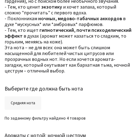
гардения), но с поиском более необычного звучания.
Количество оценок
Сбросить
- Тем, кто ценит
экзотику
и хочет запаха, который
Цена
Сбросить
сложно "прочитать" с первого вдоха.
Стойкость
Сбросить
- Поклонникам
ночных, медово-табачных аккордов
в
Аккорды
духе *мускусных* или *амбровых* парфюмов.
Семейство
- Тем, кто ищет
гипнотический, почти психоделический
Ноты
эффект
в духах (аромат может казаться то сладким, то
Ароматы за последние годы
Год производства
горьким, меняясь на коже).
Сбросить
Бренды
Эта нота – не для всех: она может быть слишком
Время года
насыщенной для любителей чистых цитрусов или
Страна производитель
прозрачных водных нот. Но если хочется аромата-
загадки, который окутывает как бархатная тьма, ночной
цеструм – отличный выбор.
Выберите где должна быть нота
Средняя нота
По заданному фильтру найдено 4 товаров
Ароматы с нотой: ночной цеструм