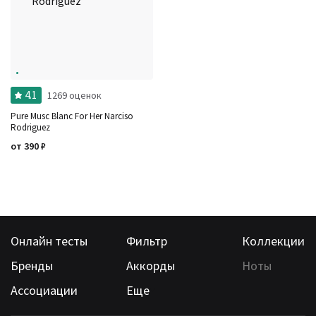
Ноты
Ароматы за последние годы
Бренды
Время года
Страна производитель
4.1
1269 оценок
Pure Musc Blanc For Her Narciso
Rodriguez
от
390
₽
Онлайн тесты
Фильтр
Коллекции
Бренды
Аккорды
Ноты
Ассоциации
Еще