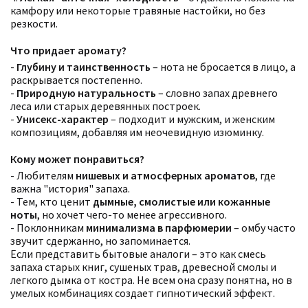
камфору или некоторые травяные настойки, но без
резкости.
Что придает аромату?
-
Глубину и таинственность
– нота не бросается в лицо, а
раскрывается постепенно.
-
Природную натуральность
– словно запах древнего
леса или старых деревянных построек.
-
Унисекс-характер
– подходит и мужским, и женским
композициям, добавляя им неочевидную изюминку.
Фильтры
Сбросить все
Кому может понравиться?
Для кого
- Любителям
нишевых и атмосферных ароматов
, где
Рейтинг
важна "история" запаха.
Количество оценок
Сбросить
Цена
Сбросить
- Тем, кто ценит
дымные, смолистые или кожанные
Шлейф
Сбросить
ноты
, но хочет чего-то менее агрессивного.
Стойкость
Сбросить
- Поклонникам
минимализма в парфюмерии
– омбу часто
Аккорды
звучит сдержанно, но запоминается.
Семейство
Если представить бытовые аналоги – это как смесь
Ноты
запаха старых книг, сушеных трав, древесной смолы и
Ароматы за последние годы
легкого дымка от костра. Не всем она сразу понятна, но в
Год производства
Сбросить
умелых комбинациях создает гипнотический эффект.
Бренды
Время года