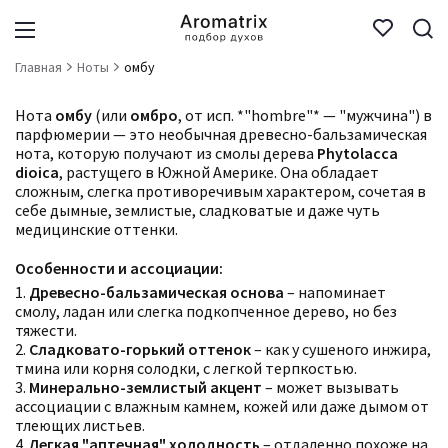
Главная
Ноты
омбу
Нота
омбу
(или
омбро
, от исп. *"hombre"* — "мужчина") в
парфюмерии — это необычная древесно-бальзамическая
нота, которую получают из смолы дерева
Phytolacca
dioica
, растущего в Южной Америке. Она обладает
сложным, слегка противоречивым характером, сочетая в
себе дымные, землистые, сладковатые и даже чуть
медицинские оттенки.
Особенности и ассоциации:
1.
Древесно-бальзамическая основа
– напоминает
смолу, ладан или слегка подкопченное дерево, но без
тяжести.
2.
Сладковато-горький оттенок
– как у сушеного инжира,
тмина или корня солодки, с легкой терпкостью.
3.
Минерально-землистый акцент
– может вызывать
ассоциации с влажным камнем, кожей или даже дымом от
тлеющих листьев.
4.
Легкая "аптечная" холодность
– отдаленно похоже на