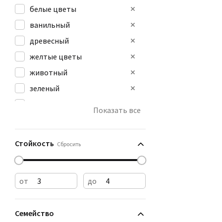
белые цветы
ванильный
древесный
желтые цветы
животный
зеленый
землистый
Показать все
лактонный
мускусный
Стойкость
Сбросить
от
до
Семейство