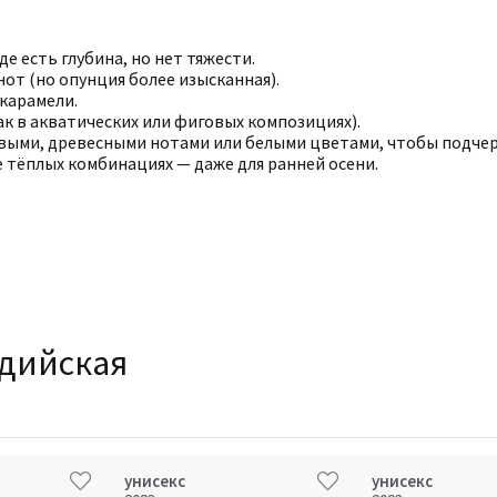
де есть глубина, но нет тяжести.
нот (но опунция более изысканная).
 карамели.
к в акватических или фиговых композициях).
выми, древесными нотами или белыми цветами, чтобы подчерк
ее тёплых комбинациях — даже для ранней осени.
ндийская
унисекс
унисекс