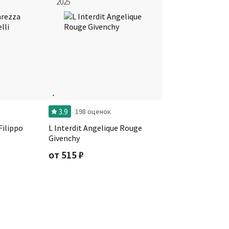
2025
3.9
198 оценок
Filippo
L Interdit Angelique Rouge
Givenchy
от
515
₽