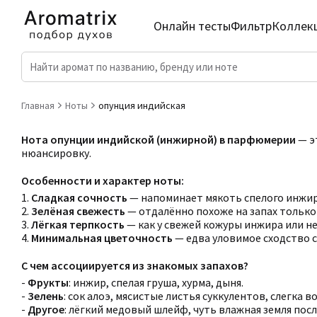
Онлайн тесты
Фильтр
Коллек
Главная
Ноты
опунция индийская
Нота опунции индийской (инжирной) в парфюмерии
— э
нюансировку.
Особенности и характер ноты:
1.
Сладкая сочность
— напоминает мякоть спелого инжир
2.
Зелёная свежесть
— отдалённо похоже на запах только 
3.
Лёгкая терпкость
— как у свежей кожуры инжира или не
4.
Минимальная цветочность
— едва уловимое сходство с
С чем ассоциируется из знакомых запахов?
-
Фрукты
: инжир, спелая груша, хурма, дыня.
-
Зелень
: сок алоэ, мясистые листья суккулентов, слегка 
-
Другое
: лёгкий медовый шлейф, чуть влажная земля посл