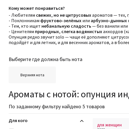
Кому может понравиться?
- Любителям
свежих, но не цитрусовых
ароматов — тех, г
- Поклонникам
фруктово-зелёных
или
арбузно-дынных
- Тем, кто ищет
небанальную сладость
— без ванили или
- Ценителям
природных, слегка водянистых
аккордов (ка
Опунция редко звучит solo — чаще её дополняют цитрусо
подойдёт и для летних, и для весенних ароматов, а в бол
Выберите где должна быть нота
Верхняя нота
Ароматы с нотой: опунция и
По заданному фильтру найдено 5 товаров
Для кого
для женщин