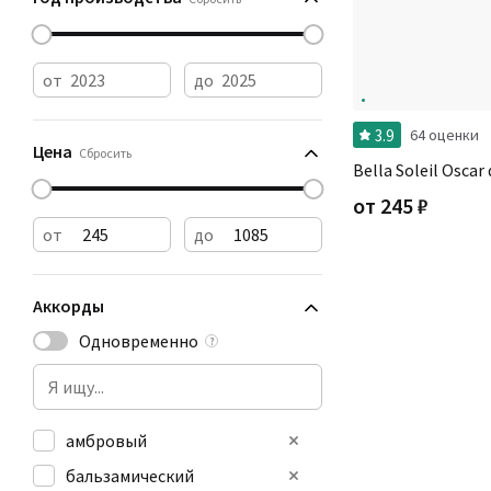
от
до
3.9
64 оценки
Цена
Сбросить
Bella Soleil Oscar
от
245
₽
от
до
Аккорды
Одновременно
?
амбровый
бальзамический