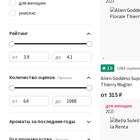
2023
для женщин
унисекс
Рейтинг
от
до
3.9
1088 оцено
Количество оценок
Alien Goddess Supr
Сбросить
Thierry Mugler
от
315
₽
от
до
для женщин
2025
Ароматы за последние годы
Год производства
Сбросить