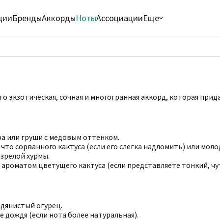
ции
Бренды
Аккорды
Ноты
Ассоциации
Еще
то экзотическая, сочная и многогранная аккорд, которая прид
а или груши с медовым оттенком.
что сорванного кактуса (если его слегка надломить) или моло
зрелой хурмы.
 ароматом цветущего кактуса (если представляете тонкий, чу
водянистый огурец.
е дождя (если нота более натуральная).