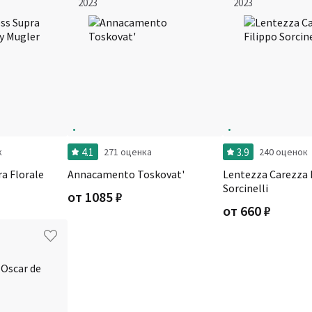
2023
2023
4.1
3.9
к
271 оценка
240 оценок
a Florale
Annacamento Toskovat'
Lentezza Carezza 
Sorcinelli
от
1085
₽
от
660
₽