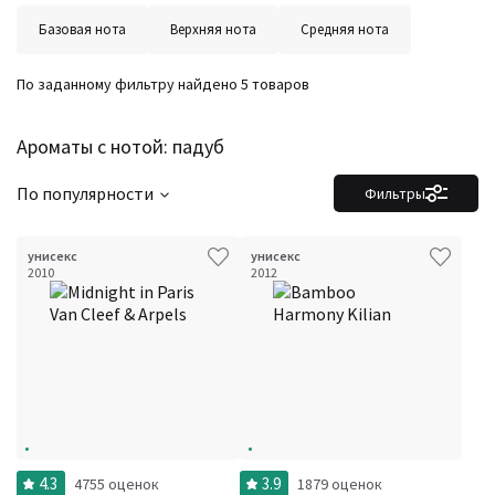
Количество оценок
Сбросить
Базовая нота
Верхняя нота
Средняя нота
Цена
Сбросить
Стойкость
Сбросить
Аккорды
По заданному фильтру найдено 5 товаров
Семейство
Ноты
Ароматы за последние годы
Ароматы с нотой: падуб
Год производства
Сбросить
Бренды
Время года
По популярности
Фильтры
Страна производитель
унисекс
унисекс
2010
2012
4.3
3.9
4755 оценок
1879 оценок