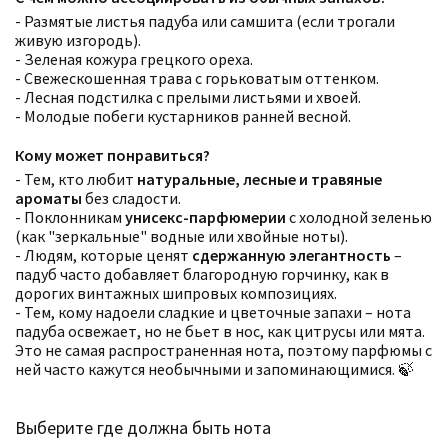
- Размятые листья падуба или самшита (если трогали
живую изгородь).
- Зеленая кожура грецкого ореха.
- Свежескошенная трава с горьковатым оттенком.
- Лесная подстилка с прелыми листьями и хвоей.
- Молодые побеги кустарников ранней весной.
Кому может понравиться?
- Тем, кто любит
натуральные, лесные и травяные
ароматы
без сладости.
- Поклонникам
унисекс-парфюмерии
с холодной зеленью
(как "зеркальные" водные или хвойные ноты).
- Людям, которые ценят
сдержанную элегантность
–
падуб часто добавляет благородную горчинку, как в
дорогих винтажных шипровых композициях.
- Тем, кому надоели сладкие и цветочные запахи – нота
падуба освежает, но не бьет в нос, как цитрусы или мята.
Это не самая распространенная нота, поэтому парфюмы с
ней часто кажутся необычными и запоминающимися. 🍃
Фильтры
Сбросить все
Выберите где должна быть нота
Для кого
Рейтинг