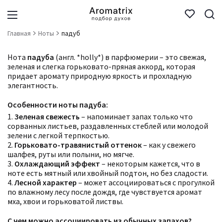
Главная
Ноты
падуб
Нота
падуба
(англ. *holly*) в парфюмерии – это свежая,
зеленая и слегка горьковато-пряная аккорд, которая
придает аромату природную яркость и прохладную
элегантность.
Особенности ноты падуба:
1.
Зеленая свежесть
– напоминает запах только что
сорванных листьев, раздавленных стеблей или молодой
зелени с легкой терпкостью.
2.
Горьковато-травянистый оттенок
– как у свежего
шалфея, руты или полыни, но мягче.
3.
Охлаждающий эффект
– некоторым кажется, что в
ноте есть мятный или хвойный подтон, но без сладости.
4.
Лесной характер
– может ассоциироваться с прогулкой
по влажному лесу после дождя, где чувствуется аромат
мха, хвои и горьковатой листвы.
С чем можно ассоциировать из обычных запахов?