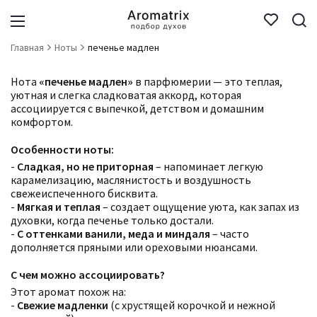
Главная
Ноты
печенье мадлен
Нота
«печенье мадлен»
в парфюмерии — это теплая,
уютная и слегка сладковатая аккорд, которая
ассоциируется с выпечкой, детством и домашним
комфортом.
Особенности ноты:
-
Сладкая, но не приторная
– напоминает легкую
карамелизацию, маслянистость и воздушность
свежеиспеченного бисквита.
-
Мягкая и теплая
– создает ощущение уюта, как запах из
духовки, когда печенье только достали.
-
С оттенками ванили, меда и миндаля
– часто
дополняется пряными или ореховыми нюансами.
С чем можно ассоциировать?
Этот аромат похож на:
-
Свежие мадленки
(с хрустящей корочкой и нежной