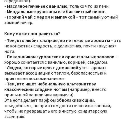
серединкой).
-
Масляное печенье с ванилью
, только что из печи.
-
Миндальные круассаны
или
бисквитный пирог
.
-
Горячий чай с медом и выпечкой
– тот самый уютный
зимний вечер.
Кому может понравиться?
-
Тем, кто любит сладкие, но не тяжелые ароматы
– это
не конфетная сладость, а деликатная, почти «вкусная»
нота.
-
Поклонникам гурманских и ориентальных запахов
–
хорошо сочетается с ванилью, корицей, сандалом.
Фильтры
Сбросить все
-
Людям, которые ценят домашний уют
– аромат
Для кого
вызывает ассоциации с теплом, безопасностью и
Аккорды
Семейство
приятными воспоминаниями.
Ноты
-
Тем, кто ищет небанальную альтернативу
Ароматы за последние годы
классическим сладким нотам
(например, вместо
Бренды
привычной ванили или карамели).
Время года
Эта нота делает парфюм обволакивающим,
Страна производитель
«съедобным», но при этом достаточно изысканным,
чтобы не превращать его в чистую кондитерскую
эссенцию.