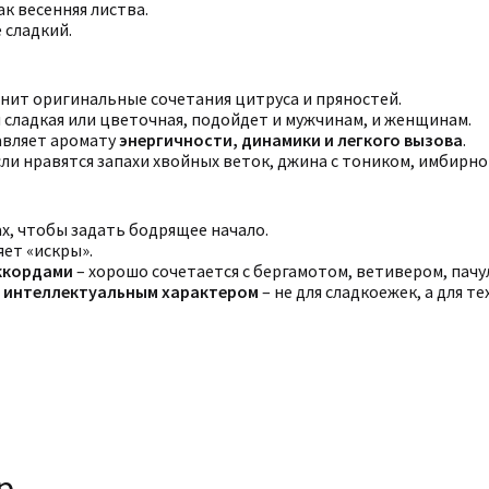
ак весенняя листва.
е сладкий.
енит оригинальные сочетания цитруса и пряностей.
 сладкая или цветочная, подойдет и мужчинам, и женщинам.
авляет аромату
энергичности, динамики и легкого вызова
.
сли нравятся запахи хвойных веток, джина с тоником, имбирног
ах, чтобы задать бодрящее начало.
ет «искры».
ккордами
– хорошо сочетается с бергамотом, ветивером, пачу
с интеллектуальным характером
– не для сладкоежек, а для 
р