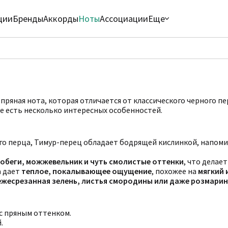
ции
Бренды
Аккорды
Ноты
Ассоциации
Еще
пряная нота, которая отличается от классического черного п
ее есть несколько интересных особенностей.
ного перца, Тимур-перец обладает бодрящей кислинкой, напо
побеги, можжевельник и чуть смолистые оттенки
, что делае
а дает
теплое, покалывающее ощущение
, похожее на
мягкий 
ежесрезанная зелень, листья смородины или даже розмарин
 с пряным оттенком.
.