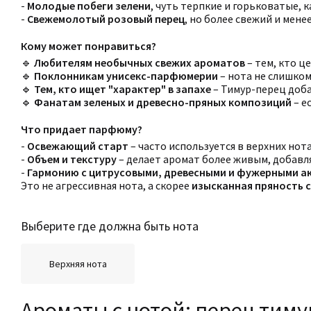
-
Молодые побеги зелени
, чуть терпкие и горьковатые, к
-
Свежемолотый розовый перец
, но более свежий и мене
Кому может понравиться?
🔹
Любителям необычных свежих ароматов
– тем, кто ц
🔹
Поклонникам унисекс-парфюмерии
– нота не слишком
🔹
Тем, кто ищет "характер" в запахе
– Тимур-перец доб
🔹
Фанатам зеленых и древесно-пряных композиций
– е
Что придает парфюму?
-
Освежающий старт
– часто используется в верхних нот
-
Объем и текстуру
– делает аромат более живым, добавля
-
Гармонию с цитрусовыми, древесными и фужерными а
Это не агрессивная нота, а скорее
изысканная пряность 
Выберите где должна быть нота
Верхняя нота
Ароматы с нотой: перец тиму