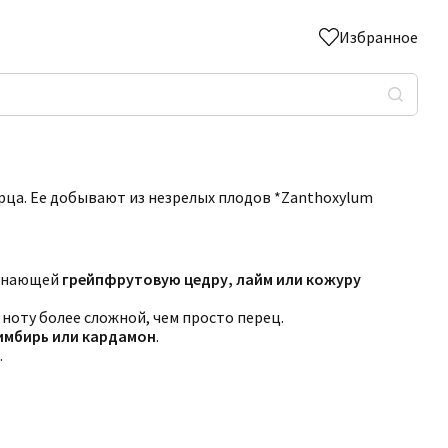
Избранное
ерца. Ее добывают из незрелых плодов *Zanthoxylum
минающей
грейпфрутовую цедру, лайм или кожуру
т ноту более сложной, чем просто перец.
имбирь или кардамон
.
.