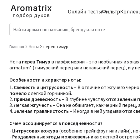
Онлайн тесты
Фильтр
Коллек
Главная
Ноты
перец тимур
Нота
перец Тимур
в парфюмерии – это необычная и яркая 
armatum* (тимурский перец или непальский перец), и у н
Особенности и характер ноты:
1.
Свежесть и цитрусовость
– В отличие от жгучего чер
помело
с легкой горчинкой.
2.
Пряная древесность
– В глубине чувствуются
зеленые 
3.
Легкая жгучесть
– Она не обжигает, как черный перец, 
4.
Зеленая травянистость
– Иногда в ней угадываются
св
С чем ассоциируется в повседневности?
-
Цитрусовая кожура
(особенно грейпфрут или лайм), но
-
Раздавленные ягоды можжевельника
с легкой остротой