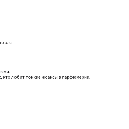
о эля.
лями.
тех, кто любит тонкие нюансы в парфюмерии.