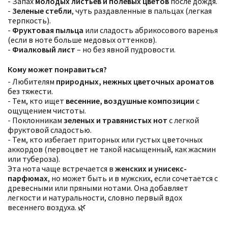
- Запах
молодых листьев и полевых цветов
после дождя.
-
Зеленые стебли
, чуть раздавленные в пальцах (легкая
терпкость).
-
Фруктовая пыльца
или сладость абрикосового варенья
(если в ноте больше медовых оттенков).
-
Фиалковый лист
– но без явной пудровости.
Кому может понравиться?
- Любителям
природных, нежных цветочных ароматов
без тяжести.
- Тем, кто ищет
весенние, воздушные композиции
с
Фильтры
ощущением чистоты.
Сбросить все
Для кого
- Поклонникам
зеленых и травянистых нот
с легкой
Аккорды
фруктовой сладостью.
Семейство
- Тем, кто избегает приторных или густых цветочных
Ноты
аккордов (первоцвет не такой насыщенный, как жасмин
Ароматы за последние годы
или тубероза).
Бренды
Эта нота чаще встречается в
женских и унисекс-
Время года
парфюмах
, но может быть и в мужских, если сочетается с
Страна производитель
древесными или пряными нотами. Она добавляет
легкости и натуральности, словно первый вдох
весеннего воздуха. 🌿