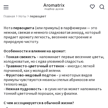
Главная
Ноты
первоцвет
Нота
первоцвета
(или примулы) в парфюмерии — это
нежная, свежая и немного сладковатая аккорд, который
придает аромату легкость, весеннее настроение и
природную чистоту.
Особенности и влияние на аромат:
-
Тонкая свежесть
– напоминает первые весенние цветы,
холодноватые, но с едва уловимой сладостью.
-
Травянисто-цветочный оттенок
– иногда с легкой
горчинкой, как у молодой зелени.
-
Фруктово-медовый подтон
– у некоторых видов
примулы чувствуются нюансы спелых абрикосов или
теплого меда.
-
Нежная пудровость
– в сухих нотах может напоминать
тонкий цветочный порошок, как у фиалки.
С чем ассоциируется в обычной жизни?