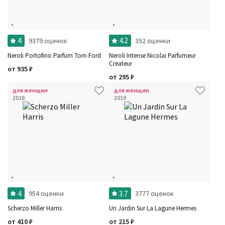
4
4.2
9379 оценок
352 оценки
Neroli Portofino Parfum Tom Ford
Neroli Intense Nicolai Parfumeur
Createur
от
935
₽
от
295
₽
для женщин
для женщин
2018
2019
4
3.7
954 оценки
3777 оценок
Scherzo Miller Harris
Un Jardin Sur La Lagune Hermes
от
410
₽
от
215
₽