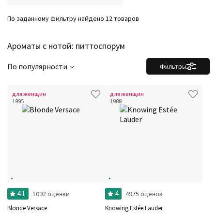
По заданному фильтру найдено 12 товаров
Ароматы с нотой: питтоспорум
По популярности
Фильтры
для женщин
для женщин
1995
1988
Фильтры
Сбросить все
Для кого
Рейтинг
Количество оценок
Сбросить
Цена
Сбросить
Шлейф
Сбросить
Стойкость
Сбросить
Аккорды
Семейство
4.1
4
1092 оценки
4975 оценок
Ноты
Ароматы за последние годы
Blonde Versace
Knowing Estée Lauder
Год производства
Сбросить