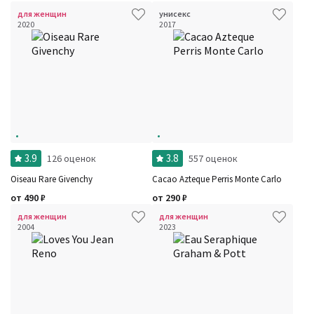
для женщин
унисекс
2020
2017
3.9
3.8
126 оценок
557 оценок
Oiseau Rare Givenchy
Cacao Azteque Perris Monte Carlo
от
490
₽
от
290
₽
для женщин
для женщин
2004
2023