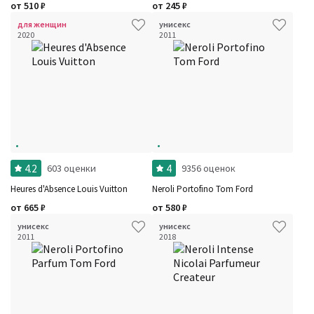
от
510
₽
от
245
₽
Бренды
Время года
для женщин
унисекс
Страна производитель
2020
2011
4.2
4
603 оценки
9356 оценок
Heures d'Absence Louis Vuitton
Neroli Portofino Tom Ford
от
665
₽
от
580
₽
унисекс
унисекс
2011
2018