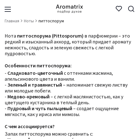
Главная
Ноты
питтоспорум
Нота
питтоспорума (Pittosporum)
в парфюмерии – это
редкий и изысканный аккорд, который придает аромату
нежность, сладость и зеленую свежесть с легкой
пудровостью.
Особенности питтоспорума:
-
Сладковато-цветочный
с оттенками жасмина,
апельсинового цвета и ванили.
-
Зеленый и травянистый
– напоминает свежую листву
или молодые побеги.
-
Медово-кремовый
– с легкой маслянистостью, как у
цветущего кустарника в теплый день.
-
Пудровый и чуть пыльцевый
– создает ощущение
мягкости, как у ириса или мимозы.
С чем ассоциируется?
Запах питтоспорума можно сравнить с: