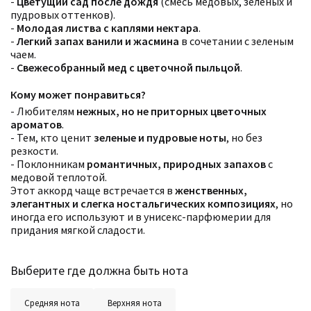
-
Цветущий сад после дождя
(смесь медовых, зеленых и
пудровых оттенков).
-
Молодая листва с каплями нектара
.
-
Легкий запах ванили и жасмина
в сочетании с зеленым
чаем.
-
Свежесобранный мед с цветочной пыльцой
.
Кому может понравиться?
- Любителям
нежных, но не приторных цветочных
ароматов
.
- Тем, кто ценит
зеленые и пудровые ноты
, но без
резкости.
- Поклонникам
романтичных, природных запахов
с
медовой теплотой.
Этот аккорд чаще встречается в
женственных,
элегантных и слегка ностальгических композициях
, но
иногда его используют и в унисекс-парфюмерии для
придания мягкой сладости.
Выберите где должна быть нота
Средняя нота
Верхняя нота