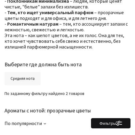
-
Поклонникам минимализма
– людям, которые ценят
Бренды
чистые, "белые" запахи без излишеств.
Время года
-
Тем, кто ищет универсальный парфюм
– прозрачные
Страна производитель
цветы подходят и для офиса, и для летнего дня.
-
Романтичным натурам
– тем, кто ассоциирует запахи с
нежностью, свежестью и легкостью.
Эта нота – как шепот цветов, а не их голос. Она для тех,
кто хочет чувствовать себя свежо и естественно, без
излишней парфюмерной насыщенности.
Выберите где должна быть нота
Средняя нота
По заданному фильтру найдено 2 товаров
Ароматы с нотой: прозрачные цветы
По популярности
Фильтры