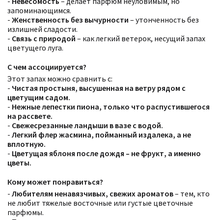
-
Невесомость
– делает парфюм неуловимым, но
запоминающимся.
-
Женственность без вычурности
– утонченность без
излишней сладости.
-
Связь с природой
– как легкий ветерок, несущий запах
цветущего луга.
С чем ассоциируется?
Этот запах можно сравнить с:
-
Чистая простыня, высушенная на ветру рядом с
цветущим садом.
-
Нежные лепестки пиона, только что распустившегося
на рассвете.
-
Свежесрезанные ландыши в вазе с водой.
-
Легкий флер жасмина, пойманный издалека, а не
Фильтры
Сбросить все
вплотную.
Для кого
-
Цветущая яблоня после дождя – не фрукт, а именно
Рейтинг
цветы.
Количество оценок
Сбросить
Цена
Сбросить
Кому может понравиться?
Аккорды
Семейство
-
Любителям ненавязчивых, свежих ароматов
– тем, кто
Ноты
не любит тяжелые восточные или густые цветочные
Ароматы за последние годы
парфюмы.
Год производства
Сбросить