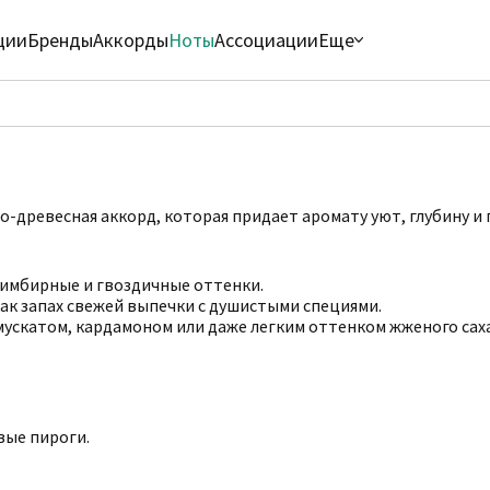
ции
Бренды
Аккорды
Ноты
Ассоциации
Еще
о-древесная аккорд, которая придает аромату уют, глубину и
имбирные и гвоздичные оттенки.
ак запах свежей выпечки с душистыми специями.
мускатом, кардамоном или даже легким оттенком жженого сах
вые пироги.