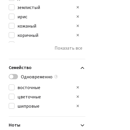
землистый
ирис
кожаный
коричный
мускусный
Показать все
пудровый
сладкий
Семейство
Одновременно
?
восточные
цветочные
шипровые
Ноты