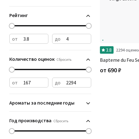
Рейтинг
от
до
3.8
2294 оценк
Количество оценок
Bapteme du Feu S
Сбросить
от
690
₽
от
до
Ароматы за последние годы
Год производства
Сбросить