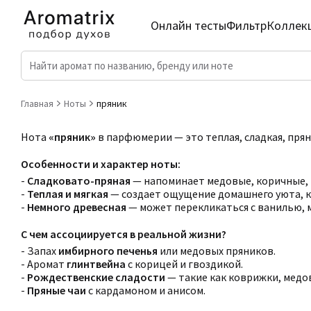
Онлайн тесты
Фильтр
Коллек
Главная
Ноты
пряник
Нота
«пряник»
в парфюмерии — это теплая, сладкая, прян
Особенности и характер ноты:
-
Сладковато-пряная
— напоминает медовые, коричные, 
-
Теплая и мягкая
— создает ощущение домашнего уюта, к
-
Немного древесная
— может перекликаться с ванилью, 
С чем ассоциируется в реальной жизни?
- Запах
имбирного печенья
или медовых пряников.
- Аромат
глинтвейна
с корицей и гвоздикой.
-
Рождественские сладости
— такие как коврижки, медо
-
Пряные чаи
с кардамоном и анисом.