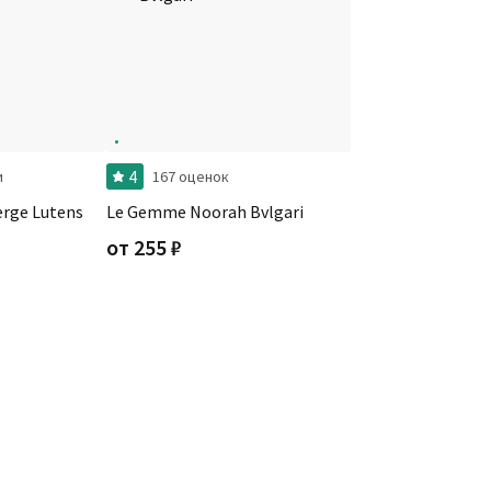
4
и
167 оценок
erge Lutens
Le Gemme Noorah Bvlgari
от
255
₽