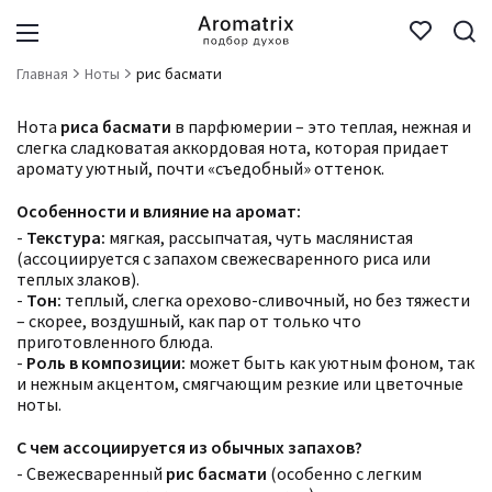
Главная
Ноты
рис басмати
Нота
риса басмати
в парфюмерии – это теплая, нежная и
слегка сладковатая аккордовая нота, которая придает
аромату уютный, почти «съедобный» оттенок.
Особенности и влияние на аромат:
-
Текстура:
мягкая, рассыпчатая, чуть маслянистая
(ассоциируется с запахом свежесваренного риса или
теплых злаков).
-
Тон:
теплый, слегка орехово-сливочный, но без тяжести
– скорее, воздушный, как пар от только что
приготовленного блюда.
-
Роль в композиции:
может быть как уютным фоном, так
и нежным акцентом, смягчающим резкие или цветочные
ноты.
С чем ассоциируется из обычных запахов?
- Свежесваренный
рис басмати
(особенно с легким