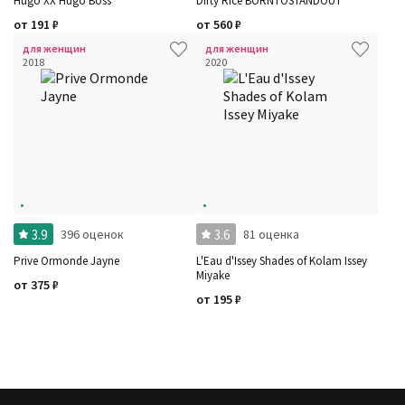
Hugo XX Hugo Boss
Dirty Rice BORNTOSTANDOUT
от
191
₽
от
560
₽
для женщин
для женщин
2018
2020
3.9
3.6
396 оценок
81 оценка
Prive Ormonde Jayne
L'Eau d'Issey Shades of Kolam Issey
Miyake
от
375
₽
от
195
₽