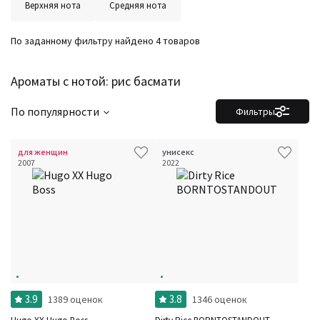
Ароматы за последние годы
Верхняя нота
Средняя нота
Год производства
Сбросить
Бренды
По заданному фильтру найдено 4 товаров
Время года
Страна производитель
Ароматы с нотой: рис басмати
По популярности
Фильтры
для женщин
унисекс
2007
2022
3.9
3.8
1389 оценок
1346 оценок