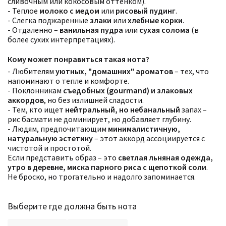
сливочным или кокосовым оттенком).
- Теплое
молоко с медом
или
рисовый пудинг
.
- Слегка поджаренные
злаки
или
хлебные корки
.
- Отдаленно –
ванильная пудра
или
сухая солома
(в
более сухих интерпретациях).
Кому может понравиться такая нота?
- Любителям
уютных, "домашних" ароматов
– тех, что
напоминают о тепле и комфорте.
- Поклонникам
съедобных (gourmand) и злаковых
аккордов
, но без излишней сладости.
- Тем, кто ищет
нейтральный, но небанальный
запах –
рис басмати не доминирует, но добавляет глубину.
- Людям, предпочитающим
минималистичную,
натуральную эстетику
– этот аккорд ассоциируется с
чистотой и простотой.
Фильтры
Сбросить все
Если представить образ – это
светлая льняная одежда,
Для кого
утро в деревне, миска парного риса с щепоткой соли
.
Рейтинг
Не броско, но трогательно и надолго запоминается.
Количество оценок
Сбросить
Цена
Сбросить
Шлейф
Сбросить
Аккорды
Выберите где должна быть нота
Семейство
Ноты