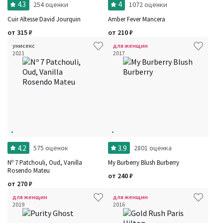
4.3
4
254 оценки
1072 оценки
Cuir Altesse David Jourquin
Amber Fever Mancera
от
315
₽
от
210
₽
унисекс
для женщин
2021
2017
4.2
3.9
575 оценок
2801 оценка
Nº 7 Patchouli, Oud, Vanilla
My Burberry Blush Burberry
Rosendo Mateu
от
240
₽
от
270
₽
для женщин
для женщин
2019
2016