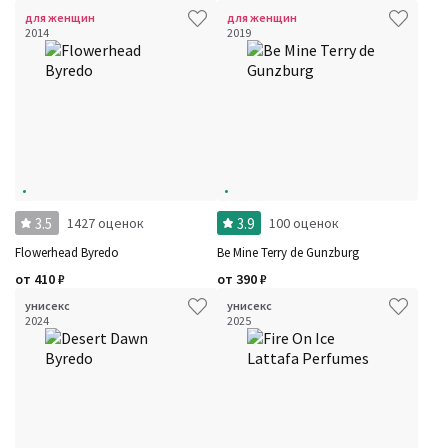
для женщин
для женщин
2014
2019
3.5
3.9
1427 оценок
100 оценок
Flowerhead Byredo
Be Mine Terry de Gunzburg
от
410
₽
от
390
₽
унисекс
унисекс
2024
2025