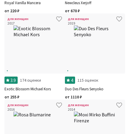
Royal Vanilla Mancera
Newcleus Xerjoff
от
220
₽
от
670
₽
для женщин
для женщин
2017
2019
3.9
4
174 оценки
115 оценок
Exotic Blossom Michael Kors
Duo Des Fleurs Senyoko
от
255
₽
от
1110
₽
для женщин
для женщин
2016
2014