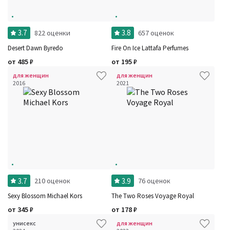
3.7
3.8
822 оценки
657 оценок
Desert Dawn Byredo
Fire On Ice Lattafa Perfumes
от
485
₽
от
195
₽
для женщин
для женщин
2016
2021
3.7
3.9
210 оценок
76 оценок
Sexy Blossom Michael Kors
The Two Roses Voyage Royal
от
345
₽
от
178
₽
унисекс
для женщин