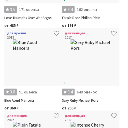
3.5
3.4
171 оценка
162 оценки
Love Triumphs Over War Argos
Fatale Rose Philipp Plein
от
485
₽
от
191
₽
для мужчин
для женщин
2015
2017
3.6
3.4
91 оценка
648 оценок
Blue Aoud Mancera
Sexy Ruby Michael Kors
от
360
₽
от
265
₽
для женщин
для женщин
2022
2017