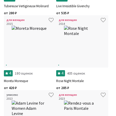
Tubereuse Vertigineuse Molinard
Live Irresistible Givenchy
от
280
₽
от
535
₽
для женщин
для женщин
2015
2014
4
4
180 оценок
405 оценок
Moreta Moresque
Rose Night Montale
от
420
₽
от
285
₽
унисекс
для женщин
2013
2023
Фильтры
Сбросить все
Для кого
Рейтинг
Количество оценок
Сбросить