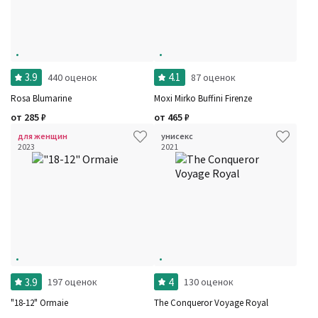
3.9
4.1
440 оценок
87 оценок
Rosa Blumarine
Moxi Mirko Buffini Firenze
от
285
₽
от
465
₽
для женщин
унисекс
2023
2021
3.9
4
197 оценок
130 оценок
"18-12" Ormaie
The Conqueror Voyage Royal