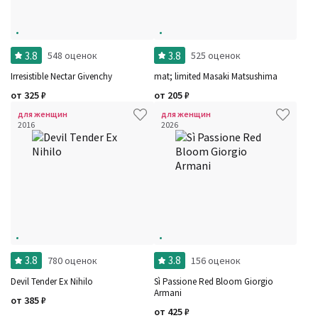
3.8
3.8
548 оценок
525 оценок
Irresistible Nectar Givenchy
mat; limited Masaki Matsushima
от
325
₽
от
205
₽
для женщин
для женщин
2016
2026
3.8
3.8
780 оценок
156 оценок
Devil Tender Ex Nihilo
Sì Passione Red Bloom Giorgio
Armani
от
385
₽
от
425
₽