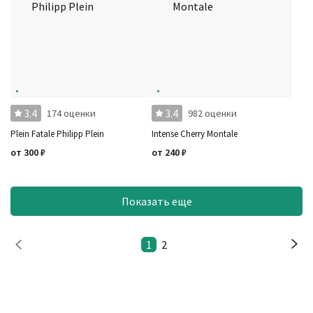
3.4
3.4
174 оценки
982 оценки
Plein Fatale Philipp Plein
Intense Cherry Montale
от
300
₽
от
240
₽
Показать еще
1
2