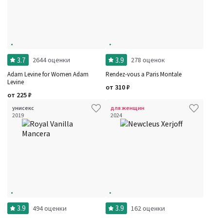
Цена
Сбросить
Шлейф
Стойкость
Аккорды
Семейство
Ноты
Ароматы за последние годы
3.7
3.9
2644 оценки
278 оценок
Год производства
Сбросить
Adam Levine for Women Adam
Rendez-vous a Paris Montale
Бренды
Levine
Время года
от
310
₽
Страна производитель
от
225
₽
унисекс
для женщин
2019
2024
3.9
3.9
494 оценки
162 оценки