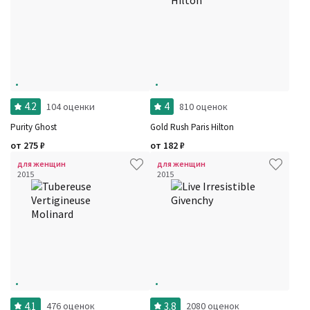
4.2
4
104 оценки
810 оценок
Purity Ghost
Gold Rush Paris Hilton
от
275
₽
от
182
₽
для женщин
для женщин
2015
2015
4.1
3.8
476 оценок
2080 оценок