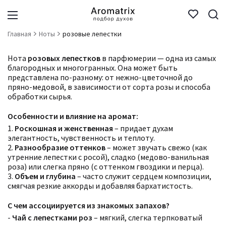
Главная
Ноты
розовые лепестки
Нота
розовых лепестков
в парфюмерии — одна из самых
благородных и многогранных. Она может быть
представлена по-разному: от нежно-цветочной до
пряно-медовой, в зависимости от сорта розы и способа
обработки сырья.
Особенности и влияние на аромат:
1.
Роскошная и женственная
– придает духам
элегантность, чувственность и теплоту.
2.
Разнообразие оттенков
– может звучать свежо (как
утренние лепестки с росой), сладко (медово-ванильная
роза) или слегка пряно (с оттенком гвоздики и перца).
3.
Объем и глубина
– часто служит сердцем композиции,
смягчая резкие аккорды и добавляя бархатистость.
С чем ассоциируется из знакомых запахов?
-
Чай с лепестками роз
– мягкий, слегка терпковатый