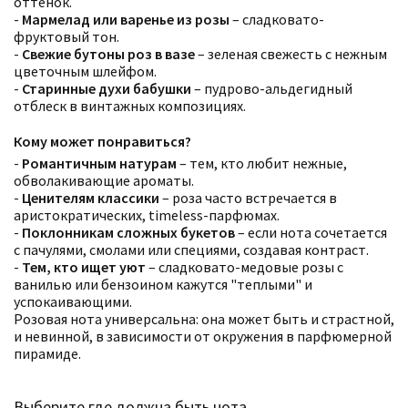
оттенок.
-
Мармелад или варенье из розы
– сладковато-
фруктовый тон.
-
Свежие бутоны роз в вазе
– зеленая свежесть с нежным
цветочным шлейфом.
-
Старинные духи бабушки
– пудрово-альдегидный
отблеск в винтажных композициях.
Кому может понравиться?
-
Романтичным натурам
– тем, кто любит нежные,
обволакивающие ароматы.
-
Ценителям классики
– роза часто встречается в
аристократических, timeless-парфюмах.
-
Поклонникам сложных букетов
– если нота сочетается
с пачулями, смолами или специями, создавая контраст.
-
Тем, кто ищет уют
– сладковато-медовые розы с
ванилью или бензоином кажутся "теплыми" и
успокаивающими.
Розовая нота универсальна: она может быть и страстной,
и невинной, в зависимости от окружения в парфюмерной
пирамиде.
Выберите где должна быть нота