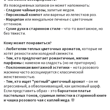
Из повседневных запахов он может напоминать:
-
Сладкие чайные розы
, залитые медом.
-
Персиковый компот
или варенье из лепестков роз.
-
Марципан
или миндальное печенье с цветочным
оттенком.
-
Сухие духи в старинном стиле
– что-то винтажное, но
без тяжести.
Кому может понравиться?
-
Любителям теплых цветочных ароматов
, которые не
хотят резкости или холодной свежести.
-
Тем, кто предпочитает романтичные, мягкие
парфюмы
с намеком на сладость (но не приторную).
-
Поклонникам винтажной эстетики
– нота розового
жасмина часто ассоциируется с классической
женственностью.
Фильтры
Сбросить все
-
Тем, кто ищет "уютный" цветочный аромат
– он не
Для кого
агрессивный, а обволакивающий, как шелковый шарф.
Рейтинг
Количество оценок
Если представить образ – это
бархатное платье
Сбросить
Цена
Сбросить
пастельных тонов, сушеные лепестки в старинной книге
Шлейф
Сбросить
и чашка розового чая с каплей меда
. 🌸
Стойкость
Сбросить
Аккорды
Семейство