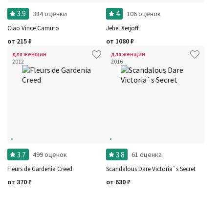
3.9
4
384 оценки
106 оценок
Ciao Vince Camuto
Jebel Xerjoff
от
215
₽
от
1080
₽
для женщин
для женщин
2012
2016
3.7
3.8
499 оценок
61 оценка
Fleurs de Gardenia Creed
Scandalous Dare Victoria`s Secret
от
370
₽
от
630
₽