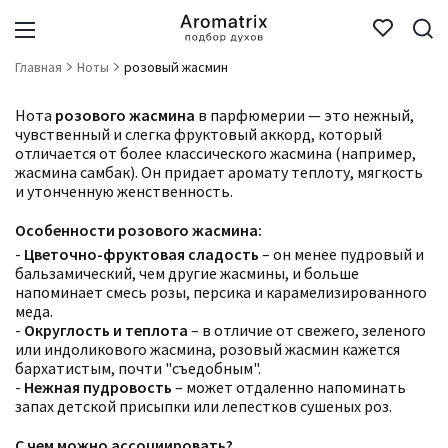
Главная
Ноты
розовый жасмин
Нота
розового жасмина
в парфюмерии — это нежный,
чувственный и слегка фруктовый аккорд, который
отличается от более классического жасмина (например,
жасмина самбак). Он придает аромату теплоту, мягкость
и утонченную женственность.
Особенности розового жасмина:
-
Цветочно-фруктовая сладость
– он менее пудровый и
бальзамический, чем другие жасмины, и больше
напоминает смесь розы, персика и карамелизированного
меда.
-
Округлость и теплота
– в отличие от свежего, зеленого
или индоликового жасмина, розовый жасмин кажется
бархатистым, почти "съедобным".
-
Нежная пудровость
– может отдаленно напоминать
запах детской присыпки или лепестков сушеных роз.
С чем можно ассоциировать?