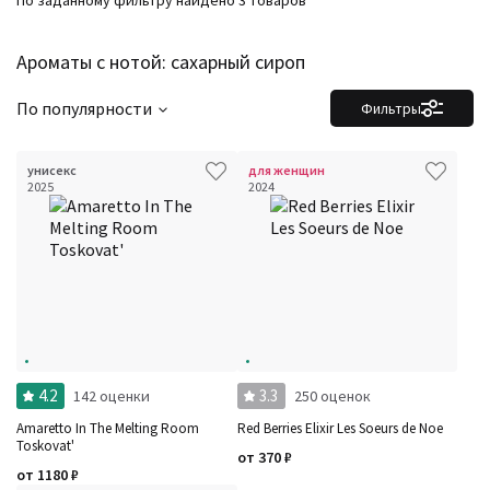
По заданному фильтру найдено 3 товаров
Бренды
Время года
Ароматы с нотой: сахарный сироп
Страна производитель
По популярности
Фильтры
унисекс
для женщин
2025
2024
4.2
3.3
142 оценки
250 оценок
Amaretto In The Melting Room
Red Berries Elixir Les Soeurs de Noe
Toskovat'
от
370
₽
от
1180
₽