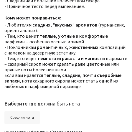
- Сладкий чай с большим количеством сахара.
- Пряничное тесто перед выпеканием.
Кому может понравиться:
- Любителям
сладких, "вкусных" ароматов
(гурманских,
ориентальных).
- Тем, кто ценит
теплые, уютные и комфортные
парфюмы – особенно осенью и зимой.
- Поклонникам
романтичных, женственных
композиций
с намеком на десертную эстетику.
- Тем, кто ищет
немного игривости и мягкости
в аромате
– сахарный сироп может сделать даже цветочные или
пряные ноты более нежными.
Если вам нравятся
теплые, сладкие, почти съедобные
запахи
, нота сахарного сиропа может стать одной из
Фильтры
Сбросить все
любимых в парфюмерной пирамиде.
Для кого
Рейтинг
Количество оценок
Сбросить
Выберите где должна быть нота
Цена
Сбросить
Шлейф
Сбросить
Аккорды
Средняя нота
Семейство
Ноты
Ароматы за последние годы
Год производства
Сбросить