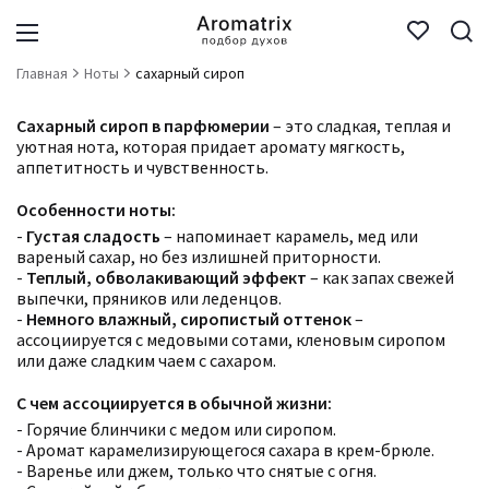
Главная
Ноты
сахарный сироп
Сахарный сироп в парфюмерии
– это сладкая, теплая и
уютная нота, которая придает аромату мягкость,
аппетитность и чувственность.
Особенности ноты:
-
Густая сладость
– напоминает карамель, мед или
вареный сахар, но без излишней приторности.
-
Теплый, обволакивающий эффект
– как запах свежей
выпечки, пряников или леденцов.
-
Немного влажный, сиропистый оттенок
–
ассоциируется с медовыми сотами, кленовым сиропом
или даже сладким чаем с сахаром.
С чем ассоциируется в обычной жизни:
- Горячие блинчики с медом или сиропом.
- Аромат карамелизирующегося сахара в крем-брюле.
- Варенье или джем, только что снятые с огня.