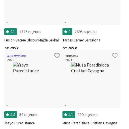
4.1
4
1326 оценок
2695 оценок
Fusion Sacree Obscur Majda Bekkali
Tardes Carner Barcelona
от
295
₽
от
265
₽
для мужчин
унисекс
2025
2021
4.4
4.1
59 оценок
339 оценок
Ysayo Puredistance
Musa Paradisiaca Cristian Cavagna