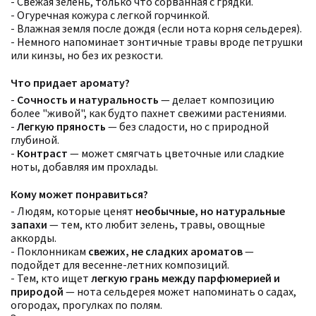
- Свежая зелень, только что сорванная с грядки.
- Огуречная кожура с легкой горчинкой.
- Влажная земля после дождя (если нота корня сельдерея).
- Немного напоминает зонтичные травы вроде петрушки
или кинзы, но без их резкости.
Что придает аромату?
-
Сочность и натуральность
— делает композицию
более "живой", как будто пахнет свежими растениями.
-
Легкую пряность
— без сладости, но с природной
глубиной.
-
Контраст
— может смягчать цветочные или сладкие
ноты, добавляя им прохлады.
Кому может понравиться?
- Людям, которые ценят
необычные, но натуральные
запахи
— тем, кто любит зелень, травы, овощные
аккорды.
- Поклонникам
свежих, не сладких ароматов
—
подойдет для весенне-летних композиций.
- Тем, кто ищет
легкую грань между парфюмерией и
природой
— нота сельдерея может напоминать о садах,
огородах, прогулках по полям.