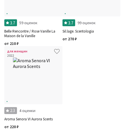
3.7
3.7
59 оценок
99 оценок
Belle Rencontre / Rose Vanille La
Sil.lage. Scentologia
Maison de la Vanille
от
270
₽
от
210
₽
для женщин
2022
2.3
4 оценки
Aroma Senora VI Aurora Scents
от
220
₽