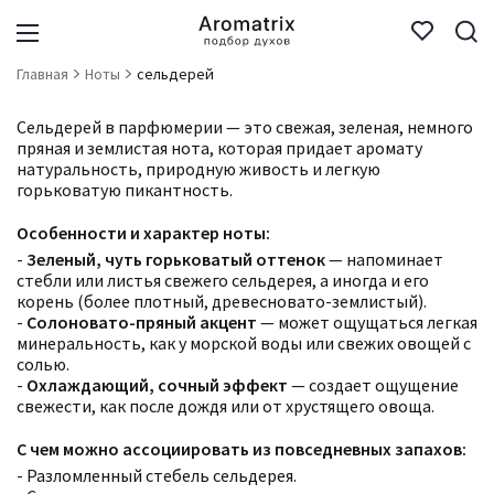
Главная
Ноты
сельдерей
Сельдерей в парфюмерии — это свежая, зеленая, немного
пряная и землистая нота, которая придает аромату
натуральность, природную живость и легкую
горьковатую пикантность.
Особенности и характер ноты:
-
Зеленый, чуть горьковатый оттенок
— напоминает
стебли или листья свежего сельдерея, а иногда и его
корень (более плотный, древесновато-землистый).
-
Солоновато-пряный акцент
— может ощущаться легкая
минеральность, как у морской воды или свежих овощей с
солью.
-
Охлаждающий, сочный эффект
— создает ощущение
свежести, как после дождя или от хрустящего овоща.
С чем можно ассоциировать из повседневных запахов:
- Разломленный стебель сельдерея.