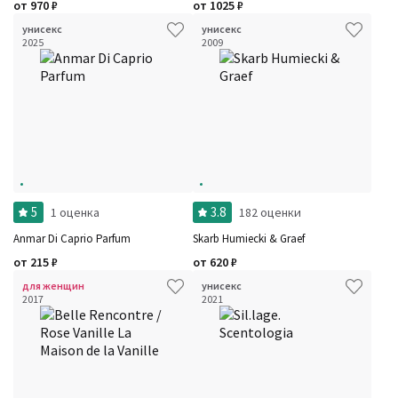
от
970
₽
от
1025
₽
унисекс
унисекс
2025
2009
5
3.8
1 оценка
182 оценки
Anmar Di Caprio Parfum
Skarb Humiecki & Graef
от
215
₽
от
620
₽
для женщин
унисекс
2017
2021