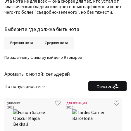
Эта нота не для всех — она скорее для тех, кто устал от
классических сладких или цветочных парфюмов и хочет
чего-то более "съедобно-зеленого", но без тяжести.
Выберите где должна быть нота
Верхняя нота
Средняя нота
По заданному фильтру найдено 9 товаров
Фильтры
Сбросить все
Для кого
Рейтинг
Ароматы с нотой: сельдерей
Количество оценок
Сбросить
Цена
Сбросить
Шлейф
Сбросить
По популярности
Фильтры
Стойкость
Сбросить
Аккорды
Семейство
унисекс
для женщин
Ноты
2012
2010
Ароматы за последние годы
Год производства
Сбросить
Бренды
Время года
Страна производитель