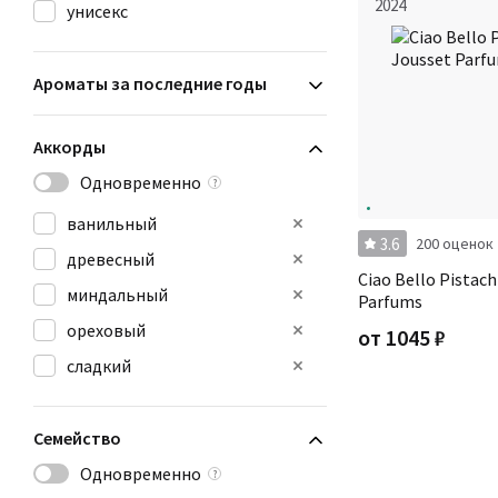
2024
унисекс
Ароматы за последние годы
Аккорды
Одновременно
?
ванильный
3.6
200 оценок
древесный
Ciao Bello Pistach
миндальный
Parfums
ореховый
от
1045
₽
сладкий
Семейство
Одновременно
?