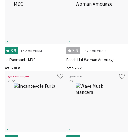
3.9
3.6
152 оценки
1327 оценок
La Ravissante MDCI
Beach Hut Woman Amouage
от
690
₽
от
925
₽
для женщин
унисекс
2022
2011