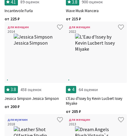
4.1
3.8
89 оценок
900 оценок
Incantevole Furla
Wave Musk Mancera
от
225
₽
от
215
₽
для женщин
для женщин
2014
2022
3.8
4
458 оценок
64 оценки
Jessica Simpson Jessica Simpson
L'Eau d'Issey by Kevin Lucbert Issey
Miyake
от
200
₽
от
205
₽
для мужчин
для женщин
2018
2013