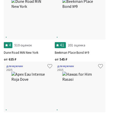
4
4.1
510 оценок
201 оценка
Dune Road MiN New York
Beekman Place Bond №9
от
635
₽
от
545
₽
для мужчин
для мужчин
2025
2015