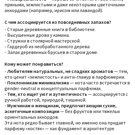
пряными, землистыми и даже некоторыми цветочными
аккордами (например, ирисом или лавандой).
С чем ассоциируется из повседневных запахов?
- Старые деревянные книги в библиотеке.
- Высушенные дрова у камина.
- Стружки в столярной мастерской.
- Гардероб из необработанного дерева.
- Запах деревянных брусьев в старом доме.
Кому может понравиться?
-
Любителям натуральных, не сладких ароматов
— тем,
кто ценит «землистость» и анти-гламур в парфюмерии.
-
Поклонникам минимализма
— нота часто встречается в
gender-neutral и концептуальных парфюмах.
-
Тем, кто ищет уют и аутентичность
— ассоциируется с
ручной работой, природой, тишиной.
-
Мужчинам и женщинам, предпочитающим сухие,
аскетичные композиции
— без фруктов или тяжелых
ориентальных аккордов.
Эта нота редко бывает главной, но именно она придает
парфюму «костяк» — как фундамент в архитектуре.