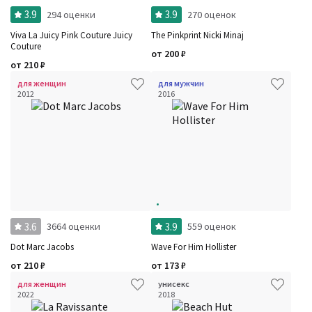
3.9
3.9
294 оценки
270 оценок
Viva La Juicy Pink Couture Juicy
The Pinkprint Nicki Minaj
Couture
от
200
₽
от
210
₽
для женщин
для мужчин
2012
2016
3.6
3.9
3664 оценки
559 оценок
Dot Marc Jacobs
Wave For Him Hollister
от
210
₽
от
173
₽
для женщин
унисекс
2022
2018