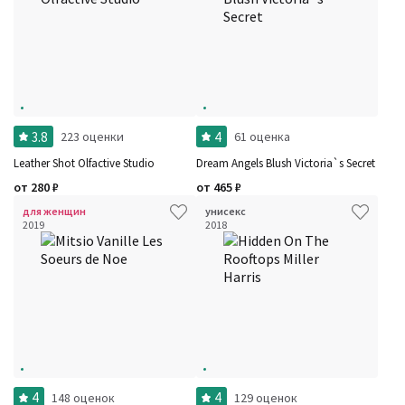
3.8
4
223 оценки
61 оценка
Leather Shot Olfactive Studio
Dream Angels Blush Victoria`s Secret
от
280
₽
от
465
₽
для женщин
унисекс
2019
2018
4
4
148 оценок
129 оценок