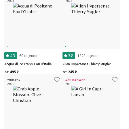
2024
2024
Для кого
Рейтинг
Количество оценок
Сбросить
Цена
Сбросить
Шлейф
Сбросить
Аккорды
Семейство
Ноты
Ароматы за последние годы
Год производства
Сбросить
Бренды
4.3
3.8
60 оценок
1828 оценок
Время года
Страна производитель
Acqua di Positano Eau D'Italie
Alien Hypersense Thierry Mugler
от
495
₽
от
245
₽
унисекс
для женщин
2020
2019