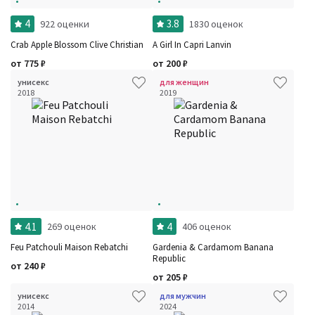
4
3.8
922 оценки
1830 оценок
Crab Apple Blossom Clive Christian
A Girl In Capri Lanvin
от
775
₽
от
200
₽
унисекс
для женщин
2018
2019
4.1
4
269 оценок
406 оценок
Feu Patchouli Maison Rebatchi
Gardenia & Cardamom Banana
Republic
от
240
₽
от
205
₽
унисекс
для мужчин
2014
2024