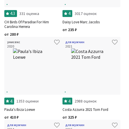
4.3
4
331 оценка
3017 оценок
CH Birds Of Paradise For Him
Daisy Love Marc Jacobs
Carolina Herrera
от
235
₽
от
280
₽
унисекс
для мужчин
2020
2021
4
4
1353 оценки
2988 оценок
Paula's Ibiza Loewe
Costa Azzurra 2021 Tom Ford
от
410
₽
от
325
₽
для мужчин
для мужчин