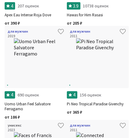
4
3.9
207 оценок
10738 оценок
Apex Eau Intense Roja Dove
Hawas for Him Rasasi
от
390
₽
от
205
₽
для мужчин
для мужчин
2019
2011
4
4
690 оценок
156 оценок
Uomo Urban Feel Salvatore
Pi Neo Tropical Paradise Givenchy
Ferragamo
от
365
₽
от
186
₽
унисекс
для мужчин
2023
2011