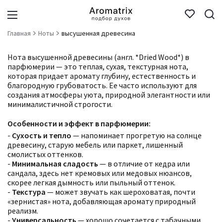
Главная
Ноты
высушенная древесина
Нота высушенной древесины (англ. *Dried Wood*) в
парфюмерии — это теплая, сухая, текстурная нота,
которая придает аромату глубину, естественность и
благородную грубоватость. Ее часто используют для
создания атмосферы уюта, природной элегантности или
минималистичной строгости.
Особенности и эффект в парфюмерии:
-
Сухость и тепло
— напоминает прогретую на солнце
древесину, старую мебель или паркет, лишенный
смолистых оттенков.
-
Минимальная сладость
— в отличие от кедра или
сандала, здесь нет кремовых или медовых нюансов,
скорее легкая дымность или пыльный оттенок.
-
Текстура
— может звучать как шероховатая, почти
«зернистая» нота, добавляющая аромату природный
реализм.
-
Универсальность
— хорошо сочетается с табачными,