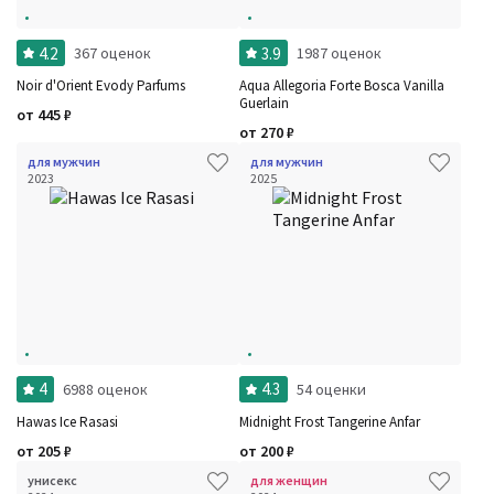
4.2
3.9
367 оценок
1987 оценок
Noir d'Orient Evody Parfums
Aqua Allegoria Forte Bosca Vanilla
Guerlain
от
445
₽
от
270
₽
для мужчин
для мужчин
2023
2025
4
4.3
6988 оценок
54 оценки
Hawas Ice Rasasi
Midnight Frost Tangerine Anfar
от
205
₽
от
200
₽
унисекс
для женщин
Фильтры
Сбросить все