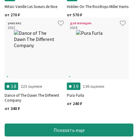
Mitsio Vanille Les Soeurs de Noe
Hidden On The Rooftops Miller Harris
от
270
₽
от
570
₽
унисекс
для женщин
2022
2024
3.8
3.9
223 оценки
136 оценок
Dance of The Dawn The Different
Pura Furla
Company
от
240
₽
от
340
₽
Показать еще