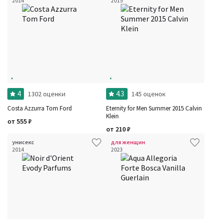
2014
2015
4
4.3
1302 оценки
145 оценок
Costa Azzurra Tom Ford
Eternity for Men Summer 2015 Calvin
Klein
от
555
₽
от
210
₽
унисекс
для женщин
2014
2023