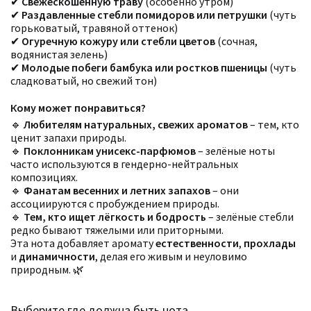
✔
Свежескошенную траву
(особенно утром)
✔
Раздавленные стебли помидоров или петрушки
(чуть
горьковатый, травяной оттенок)
✔
Огуречную кожуру или стебли цветов
(сочная,
водянистая зелень)
✔
Молодые побеги бамбука или ростков пшеницы
(чуть
сладковатый, но свежий тон)
Кому может понравиться?
🔹
Любителям натуральных, свежих ароматов
– тем, кто
ценит запахи природы.
🔹
Поклонникам унисекс-парфюмов
– зелёные ноты
часто используются в гендерно-нейтральных
композициях.
🔹
Фанатам весенних и летних запахов
– они
ассоциируются с пробуждением природы.
🔹
Тем, кто ищет лёгкость и бодрость
– зелёные стебли
редко бывают тяжелыми или приторными.
Эта нота добавляет аромату
естественности
,
прохлады
и
динамичности
, делая его живым и неуловимо
природным. 🌿
Фильтры
Сбросить все
Для кого
Выберите где должна быть нота
Рейтинг