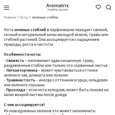
Главная
Ноты
зеленые стебли
Нота
зеленых стеблей
в парфюмерии передает свежий,
сочный и натуральный запах молодой зелени, травы или
стеблей растений. Она ассоциируется с ощущением
природы, роста и чистоты.
Особенности ноты:
-
Свежесть
– напоминает едва скошенную траву,
раздавленные стебли или только что сорванные листья.
-
Легкая горчинка
– может чувствоваться оттенок
зелёного чая, шпината или полыни.
-
Травянистость
– иногда с оттенком огурца, сельдерея
или зеленого горошка.
-
Прохлада
– если нота холодная, может быть похожа на
запах мокрой листвы после дождя.
С чем ассоциируется?
Из повседневных запахов это может напоминать: