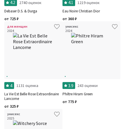
4.2
4.1
2740 оценок
1219 оценок
Debaser D.S. & Durga
Eau Noire Christian Dior
от
725
₽
от
360
₽
для женщин
унисекс
2024
2024
4
3.9
1131 оценка
243 оценки
La Vie Est Belle Rose Extraordinaire
Philtre Hiram Green
Lancome
от
775
₽
от
325
₽
унисекс
2025