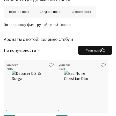
Количество оценок
Сбросить
Цена
Сбросить
Верхняя нота
Средняя нота
Базовая нота
Стойкость
Сбросить
Аккорды
Семейство
По заданному фильтру найдено 5 товаров
Ноты
Ароматы за последние годы
Год производства
Сбросить
Ароматы с нотой: зеленые стебли
Бренды
Время года
Страна производитель
По популярности
Фильтры
унисекс
унисекс
2015
2004