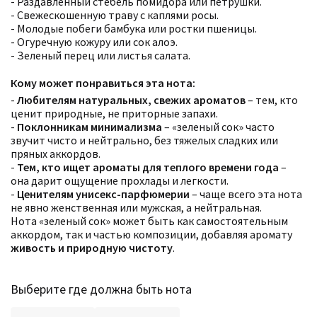
- Раздавленный стебель помидора или петрушки.
- Свежескошенную траву с каплями росы.
- Молодые побеги бамбука или ростки пшеницы.
- Огуречную кожуру или сок алоэ.
- Зеленый перец или листья салата.
Кому может понравиться эта нота:
-
Любителям натуральных, свежих ароматов
– тем, кто
ценит природные, не приторные запахи.
-
Поклонникам минимализма
– «зеленый сок» часто
Фильтры
Сбросить все
звучит чисто и нейтрально, без тяжелых сладких или
Для кого
пряных аккордов.
Рейтинг
-
Тем, кто ищет ароматы для теплого времени года
–
Количество оценок
Сбросить
она дарит ощущение прохлады и легкости.
Цена
Сбросить
-
Ценителям унисекс-парфюмерии
– чаще всего эта нота
Аккорды
не явно женственная или мужская, а нейтральная.
Семейство
Нота «зеленый сок» может быть как самостоятельным
Ноты
аккордом, так и частью композиции, добавляя аромату
Ароматы за последние годы
живость и природную чистоту
.
Год производства
Сбросить
Бренды
Время года
Страна производитель
Выберите где должна быть нота