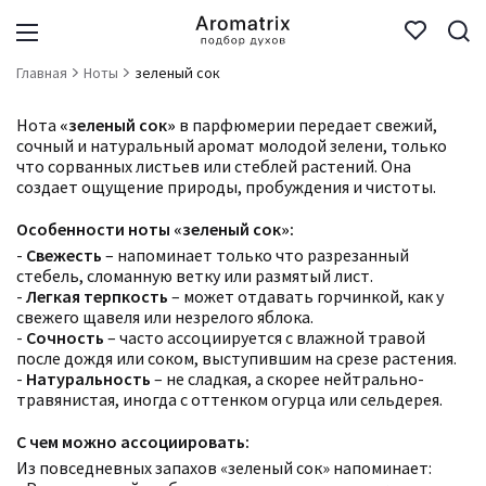
Главная
Ноты
зеленый сок
Нота
«зеленый сок»
в парфюмерии передает свежий,
сочный и натуральный аромат молодой зелени, только
что сорванных листьев или стеблей растений. Она
создает ощущение природы, пробуждения и чистоты.
Особенности ноты «зеленый сок»:
-
Свежесть
– напоминает только что разрезанный
стебель, сломанную ветку или размятый лист.
-
Легкая терпкость
– может отдавать горчинкой, как у
свежего щавеля или незрелого яблока.
-
Сочность
– часто ассоциируется с влажной травой
после дождя или соком, выступившим на срезе растения.
-
Натуральность
– не сладкая, а скорее нейтрально-
травянистая, иногда с оттенком огурца или сельдерея.
С чем можно ассоциировать:
Из повседневных запахов «зеленый сок» напоминает: