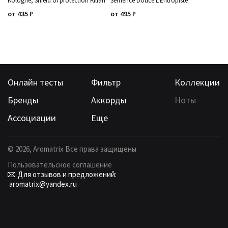
Kologne, Shield of protection Kilian
Semence Douce L'Entropiste
от
435
₽
от
495
₽
Онлайн тесты
Фильтр
Коллекции
Бренды
Аккорды
Ноты
Ассоциации
Еще
©
2026
, Aromatrix Все права защищены
Пользовательское соглашение
Для отзывов и предложений:
aromatrix@yandex.ru