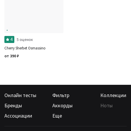
Ноты
Ароматы за последние годы
Бренды
Время года
Страна производитель
4
5 оценок
Cherry Sherbet Osmassino
от
390
₽
Онлайн тесты
Фильтр
Коллекции
Бренды
Аккорды
Ноты
Ассоциации
Еще