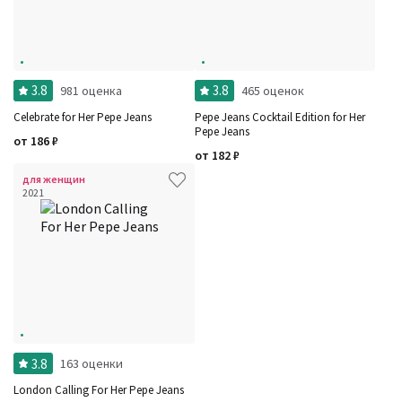
Фильтры
Сбросить все
Для кого
Количество оценок
Сбросить
Цена
Сбросить
3.8
3.8
981 оценка
465 оценок
Аккорды
Семейство
Celebrate for Her Pepe Jeans
Pepe Jeans Cocktail Edition for Her
Ноты
Pepe Jeans
Ароматы за последние годы
от
186
₽
Год производства
Сбросить
от
182
₽
Бренды
для женщин
Время года
2021
Страна производитель
3.8
163 оценки
London Calling For Her Pepe Jeans