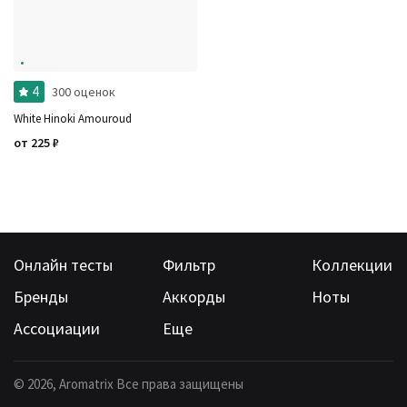
Ароматы за последние годы
Бренды
Время года
Страна производитель
4
300 оценок
White Hinoki Amouroud
от
225
₽
Онлайн тесты
Фильтр
Коллекции
Бренды
Аккорды
Ноты
Ассоциации
Еще
©
2026
, Aromatrix Все права защищены