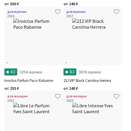
от
500
₽
от
240
₽
для мужчин
для мужчин
2024
2017
4.3
4.3
3254 оценки
3876 оценок
Invictus Parfum Paco Rabanne
212 VIP Black Carolina Herrera
от
255
₽
от
240
₽
для женщин
для женщин
2022
2020