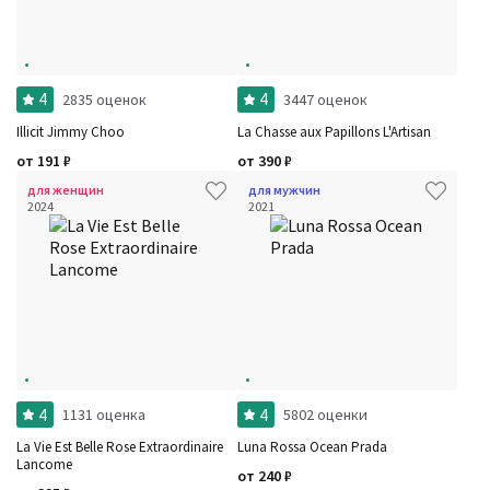
4
4
2835 оценок
3447 оценок
Illicit Jimmy Choo
La Chasse aux Papillons L'Artisan
от
191
₽
от
390
₽
для женщин
для мужчин
2024
2021
4
4
1131 оценка
5802 оценки
La Vie Est Belle Rose Extraordinaire
Luna Rossa Ocean Prada
Lancome
от
240
₽