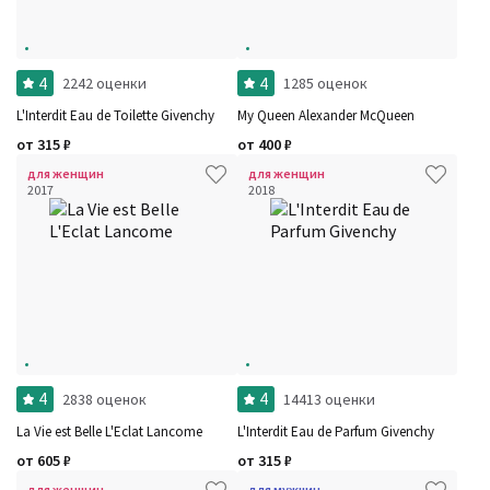
4
4
2242 оценки
1285 оценок
L'Interdit Eau de Toilette Givenchy
My Queen Alexander McQueen
от
315
₽
от
400
₽
для женщин
для женщин
2017
2018
4
4
2838 оценок
14413 оценки
La Vie est Belle L'Eclat Lancome
L'Interdit Eau de Parfum Givenchy
от
605
₽
от
315
₽
для женщин
для мужчин