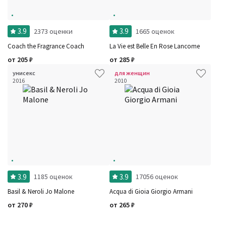
3.9
3.9
2373 оценки
1665 оценок
Coach the Fragrance Coach
La Vie est Belle En Rose Lancome
от
205
₽
от
285
₽
унисекс
для женщин
2016
2010
3.9
3.9
1185 оценок
17056 оценок
Basil & Neroli Jo Malone
Acqua di Gioia Giorgio Armani
от
270
₽
от
265
₽