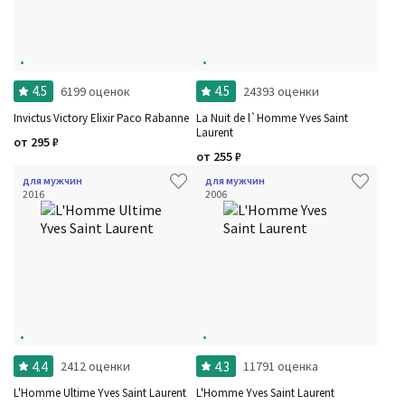
4.5
4.5
6199 оценок
24393 оценки
Invictus Victory Elixir Paco Rabanne
La Nuit de l`Homme Yves Saint
Laurent
от
295
₽
от
255
₽
для мужчин
для мужчин
2016
2006
4.4
4.3
2412 оценки
11791 оценка
L'Homme Ultime Yves Saint Laurent
L'Homme Yves Saint Laurent