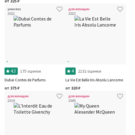
от
325
₽
унисекс
для женщин
2022
2023
4.3
4
175 оценок
2132 оценки
Dubai Contes de Parfums
La Vie Est Belle Iris Absolu Lancome
от
375
₽
от
320
₽
для женщин
для женщин
2019
2005