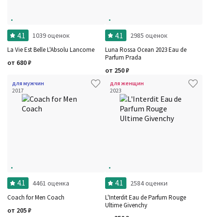
4.1
4.1
1039 оценок
2985 оценок
La Vie Est Belle L'Absolu Lancome
Luna Rossa Ocean 2023 Eau de
Parfum Prada
от
680
₽
от
250
₽
для мужчин
для женщин
2017
2023
4.1
4.1
4461 оценка
2584 оценки
Coach for Men Coach
L'Interdit Eau de Parfum Rouge
Ultime Givenchy
от
205
₽