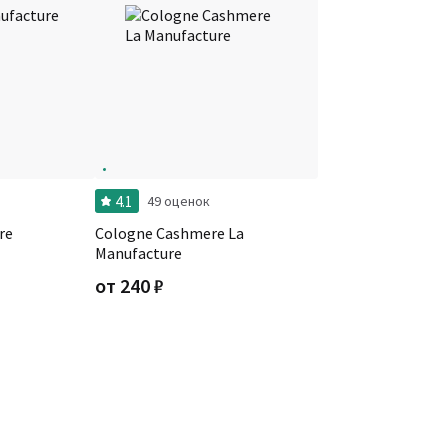
4.1
49 оценок
re
Cologne Cashmere La
Manufacture
от
240
₽