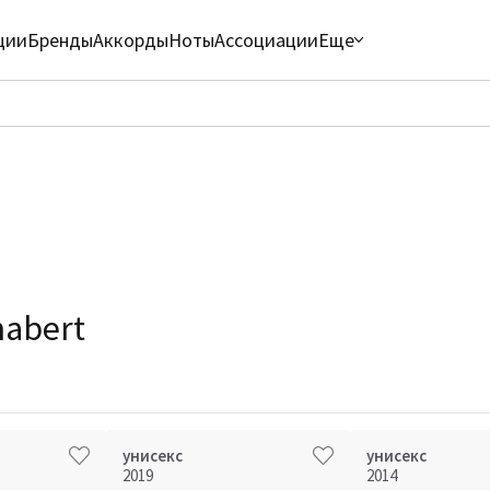
ции
Бренды
Аккорды
Ноты
Ассоциации
Еще
abert
унисекс
унисекс
2019
2014