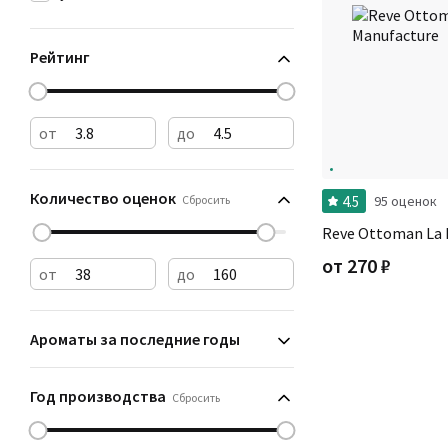
Рейтинг
от
до
Количество оценок
4.5
Сбросить
95 оценок
Reve Ottoman La 
от
270
₽
от
до
Ароматы за последние годы
Год производства
Сбросить