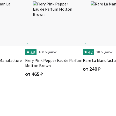
3.8
4.2
160 оценок
38 оценок
Manufacture
Fiery Pink Pepper Eau de Parfum
Rare La Manufactu
Molton Brown
от
240
₽
от
465
₽