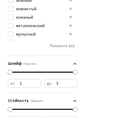
зеленый
землистый
кожаный
металлический
мускусный
мягкий пряный
Показать все
пачулиевый
пудровый
Шлейф
Сбросить
от
до
Стойкость
Сбросить