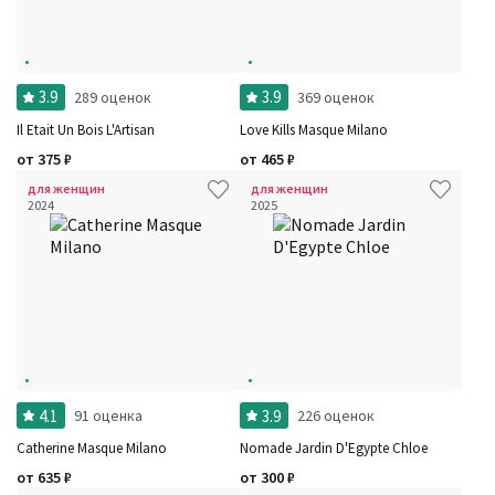
3.9
3.9
289 оценок
369 оценок
Il Etait Un Bois L'Artisan
Love Kills Masque Milano
от
375
₽
от
465
₽
для женщин
для женщин
2024
2025
4.1
3.9
91 оценка
226 оценок
Catherine Masque Milano
Nomade Jardin D'Egypte Chloe
от
635
₽
от
300
₽