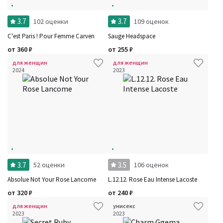
3.7
3.7
102 оценки
109 оценок
C'est Paris ! Pour Femme Carven
Sauge Headspace
от
360
₽
от
255
₽
для женщин
для женщин
2024
2023
3.7
3.5
52 оценки
106 оценок
Absolue Not Your Rose Lancome
L.12.12. Rose Eau Intense Lacoste
от
320
₽
от
240
₽
для женщин
унисекс
2023
2023