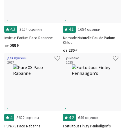
4.3
4.1
3254 оценки
1654 оценки
Invictus Parfum Paco Rabanne
Nomade Naturelle Eau de Parfum
Chloe
от
255
₽
от
280
₽
для мужчин
унисекс
2017
2025
4
4.2
3622 оценки
649 оценок
Pure XS Paco Rabanne
Fortuitous Finley Penhaligon's