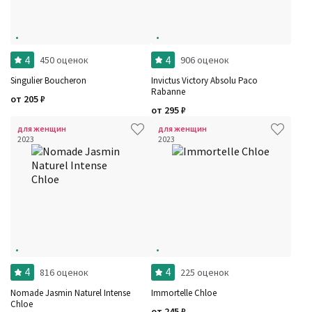
4
4
450 оценок
906 оценок
Singulier Boucheron
Invictus Victory Absolu Paco
Rabanne
от
205
₽
от
295
₽
для женщин
для женщин
2023
2023
4
4
816 оценок
225 оценок
Nomade Jasmin Naturel Intense
Immortelle Chloe
Chloe
от
245
₽