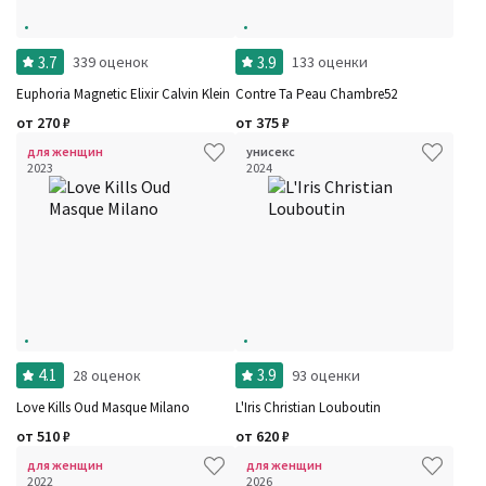
3.7
3.9
339 оценок
133 оценки
Euphoria Magnetic Elixir Calvin Klein
Contre Ta Peau Chambre52
от
270
₽
от
375
₽
для женщин
унисекс
2023
2024
4.1
3.9
28 оценок
93 оценки
Love Kills Oud Masque Milano
L'Iris Christian Louboutin
от
510
₽
от
620
₽
для женщин
для женщин
2022
2026