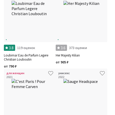
3.8
3.6
119 оценок
373 оценки
Loubimar Eau de Parfum Legere
Her Majesty Kilian
Christian Louboutin
от
905
₽
от
790
₽
для женщин
унисекс
2021
2022