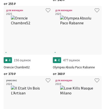
от
255
₽
Фильтры
Сбросить все
Для кого
для женщин
для женщин
Рейтинг
2025
2025
Количество оценок
Сбросить
Цена
Сбросить
Шлейф
Стойкость
Аккорды
Семейство
Ноты
Ароматы за последние годы
Год производства
Сбросить
Бренды
Время года
4
4
156 оценок
477 оценок
Страна производитель
Orencie Chambre52
Olympea Absolu Paco Rabanne
от
370
₽
от
360
₽
унисекс
для женщин
2024
2019