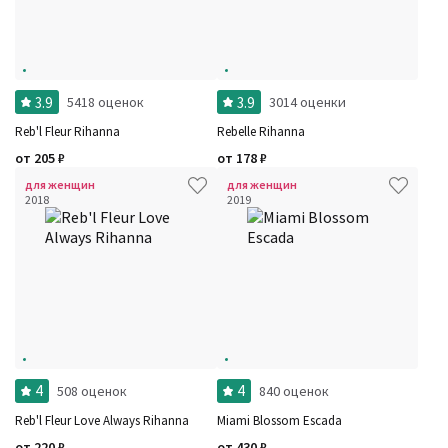
3.9
3.9
5418 оценок
3014 оценки
Reb'l Fleur Rihanna
Rebelle Rihanna
от
205
₽
от
178
₽
для женщин
для женщин
2018
2019
4
4
508 оценок
840 оценок
Reb'l Fleur Love Always Rihanna
Miami Blossom Escada
от
220
₽
от
430
₽