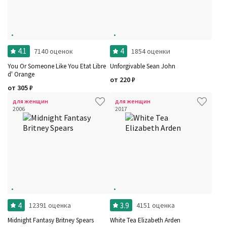
4.1
4
7140 оценок
1854 оценки
You Or Someone Like You Etat Libre
Unforgivable Sean John
d' Orange
от
220
₽
от
305
₽
для женщин
для женщин
2006
2017
4
3.9
12391 оценка
4151 оценка
Midnight Fantasy Britney Spears
White Tea Elizabeth Arden