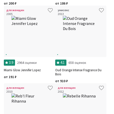
от
200
₽
от
186
₽
для женщин
унисекс
2005
2013
Фильтры
Сбросить все
Для кого
Рейтинг
3.9
4.1
2964 оценки
658 оценок
Количество оценок
Сбросить
Цена
Сбросить
Miami Glow Jennifer Lopez
Oud Orange Intense Fragrance Du
Шлейф
Сбросить
Bois
Стойкость
Сбросить
от
191
₽
Аккорды
от
910
₽
Семейство
для женщин
для женщин
Ноты
2010
2012
Ароматы за последние годы
Год производства
Сбросить
Бренды
Время года
Страна производитель