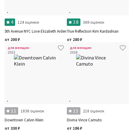
4
3.8
124 оценки
369 оценок
5th Avenue NYC Love Elizabeth Arden
True Reflection Kim Kardashian
от
200
₽
от
280
₽
для женщин
для женщин
2013
2018
3.5
3.5
1838 оценок
218 оценок
Downtown Calvin Klein
Divina Vince Camuto
от
330
₽
от
186
₽