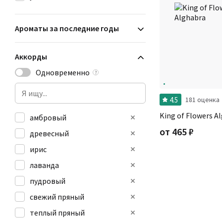
Ароматы за последние годы
Аккорды
Одновременно
?
4.5
181 оценка
King of Flowers A
амбровый
от
465
₽
древесный
ирис
лаванда
пудровый
свежий пряный
теплый пряный