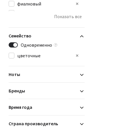
фиалковый
фужерный
Показать все
цитрусовый
Семейство
Одновременно
?
цветочные
Ноты
Бренды
Время года
Страна производитель