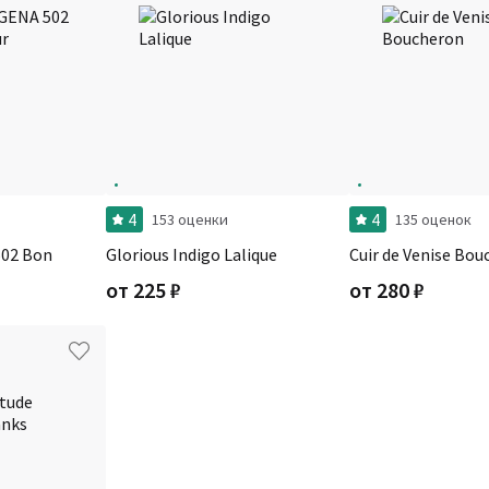
4
4
153 оценки
135 оценок
502 Bon
Glorious Indigo Lalique
Cuir de Venise Bo
от
225
₽
от
280
₽