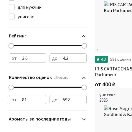
для мужчин
унисекс
Рейтинг
от
до
4.2
592 оценки
IRIS CARTAGENA 
Parfumeur
Количество оценок
Сбросить
от
400
₽
унисекс
от
до
2026
Ароматы за последние годы