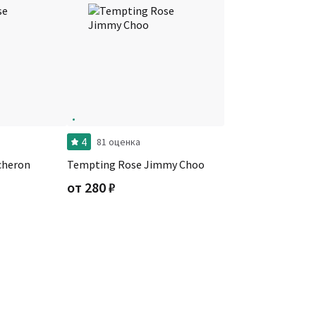
4
81 оценка
ucheron
Tempting Rose Jimmy Choo
от
280
₽