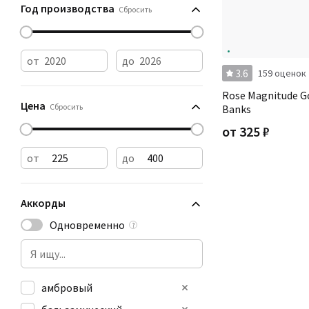
Год производства
Сбросить
от
до
3.6
159 оценок
Rose Magnitude Go
Цена
Сбросить
Banks
от
325
₽
от
до
Аккорды
Одновременно
?
амбровый