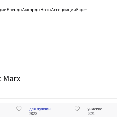
ции
Бренды
Аккорды
Ноты
Ассоциации
Еще
 Marx
для мужчин
унисекс
2020
2021