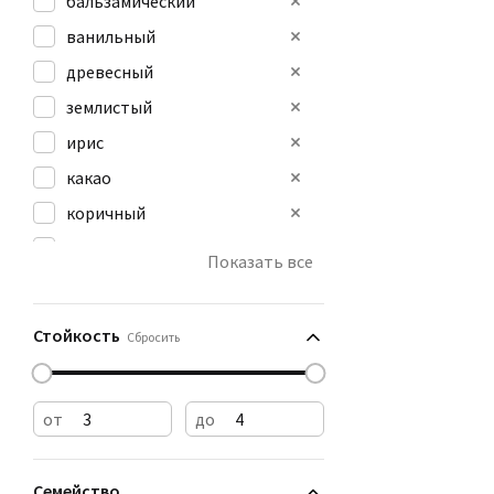
бальзамический
ванильный
древесный
землистый
ирис
какао
коричный
кофейный
Показать все
мускусный
пачулиевый
Стойкость
Сбросить
от
до
Семейство