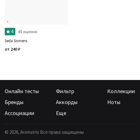
Ароматы за последние годы
Бренды
Время года
Страна производитель
4
45 оценок
Seda Somens
от
240
₽
Онлайн тесты
Фильтр
Коллекции
Бренды
Аккорды
Ноты
Ассоциации
Еще
©
2026
, Aromatrix Все права защищены