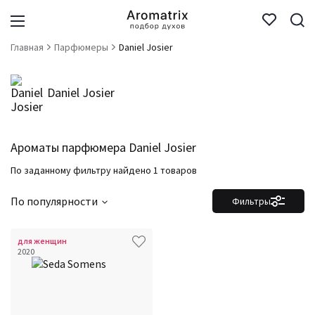
Главная
Парфюмеры
Daniel Josier
Daniel Josier
Ароматы парфюмера Daniel Josier
По заданному фильтру найдено 1 товаров
По популярности
Фильтры
для женщин
2020
Фильтры
Сбросить все
Для кого
Аккорды
Семейство
Ноты