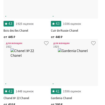
Фильтры
Сбросить все
Для кого
Рейтинг
Количество оценок
Сбросить
Цена
Сбросить
4.3
4.3
1925 оценок
1036 оценок
Стойкость
Сбросить
Bois des Iles Chanel
Cuir de Russie Chanel
Аккорды
Семейство
от
445
₽
от
440
₽
Ноты
Ароматы за последние годы
для женщин
для женщин
Год производства
1922
1925
Сбросить
Бренды
Время года
Страна производитель
4.2
4.1
1448 оценок
1936 оценок
Chanel № 22 Chanel
Gardenia Chanel
от
410
₽
от
500
₽