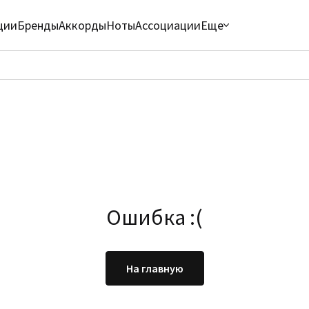
ции
Бренды
Аккорды
Ноты
Ассоциации
Еще
Ошибка :(
На главную