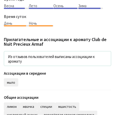
Весна
Лето
Осень
Зима
Время суток
День
Ночь
Прилагательные и ассоциации к аромату
Club de
Nuit Precieux Armaf
Из отзывов пользователей выписаны ассоциации к
аромату
Ассоциации в середине
мыло
Общие ассоциации
лимон
жвачка
специи
мшистость
кисловатый ананас
перетёртая свежая смородина