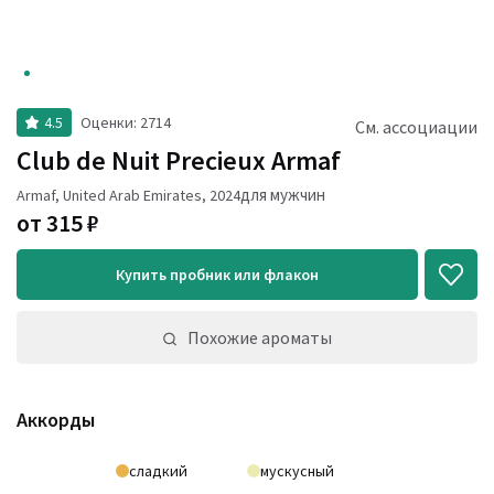
4.5
Оценки
:
2714
См. ассоциации
Club de Nuit Precieux Armaf
для мужчин
Armaf
,
United Arab Emirates
,
2024
от
315
₽
Купить пробник или флакон
Похожие ароматы
Аккорды
сладкий
мускусный