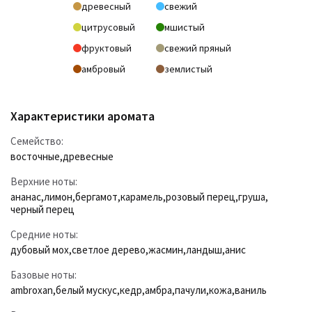
древесный
свежий
цитрусовый
мшистый
фруктовый
свежий пряный
амбровый
землистый
Характеристики аромата
Семейство:
восточные
,
древесные
Верхние ноты:
ананас
,
лимон
,
бергамот
,
карамель
,
розовый перец
,
груша
,
черный перец
Средние ноты:
дубовый мох
,
светлое дерево
,
жасмин
,
ландыш
,
анис
Базовые ноты:
ambroxan
,
белый мускус
,
кедр
,
амбра
,
пачули
,
кожа
,
ваниль