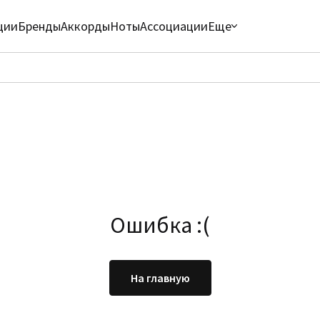
ции
Бренды
Аккорды
Ноты
Ассоциации
Еще
Ошибка :(
На главную