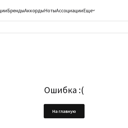
ции
Бренды
Аккорды
Ноты
Ассоциации
Еще
Ошибка :(
На главную